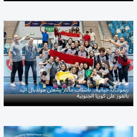
ريمونتادا خيالية.. ناشئات مصر يشعلن مونديال اليد
بالفوز على كوريا الجنوبية