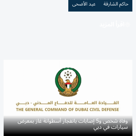
حاكم الشارقة
عيد الأضحى
اقرأ المزيد
وفاة شخص و5 إصابات بانفجار أسطوانة غاز بمعرض
سيارات في دبي