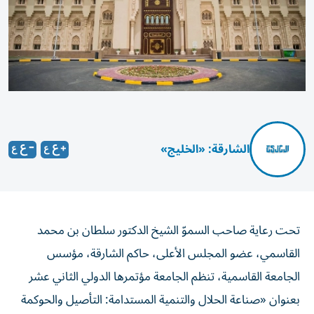
الشارقة: «الخليج»
تحت رعاية صاحب السموّ الشيخ الدكتور سلطان بن محمد
القاسمي، عضو المجلس الأعلى، حاكم الشارقة، مؤسس
الجامعة القاسمية، تنظم الجامعة مؤتمرها الدولي الثاني عشر
بعنوان «صناعة الحلال والتنمية المستدامة: التأصيل والحوكمة
والابتكار»، يومي الأربعاء والخميس، 14 و15 إبريل 2027، في