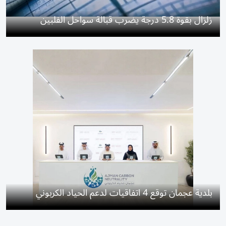
زلزال بقوة 5.8 درجة يضرب قبالة سواحل الفلبين
بلدية عجمان توقع 4 اتفاقيات لدعم الحياد الكربوني