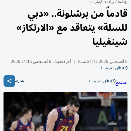
رياضة
/
رياضة الإمارات
قادماً من برشلونة.. «دبي
للسلة» يتعاقد مع «الارتكاز»
شينغيليا
6 أغسطس 2026 21:12 مساء
|
آخر تحديث:
6 أغسطس 21:15 2026
دقائق القراءة - 1
دقائق القراءة - 1
استمع
شارك