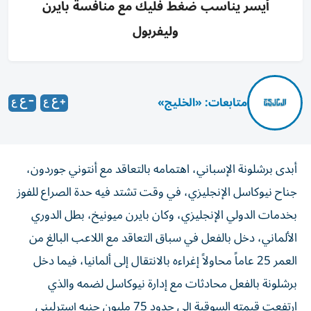
أيسر يناسب ضغط فليك مع منافسة بايرن
وليفربول
متابعات: «الخليج»
أبدى برشلونة الإسباني، اهتمامه بالتعاقد مع أنتوني جوردون،
جناح نيوكاسل الإنجليزي، في وقت تشتد فيه حدة الصراع للفوز
بخدمات الدولي الإنجليزي، وكان بايرن ميونيخ، بطل الدوري
الألماني، دخل بالفعل في سباق التعاقد مع اللاعب البالغ من
العمر 25 عاماً محاولاً إغراءه بالانتقال إلى ألمانيا، فيما دخل
برشلونة بالفعل محادثات مع إدارة نيوكاسل لضمه والذي
ارتفعت قيمته السوقية إلى حدود 75 مليون جنيه إسترليني