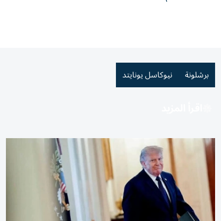
برشلونة
نيوكاسل يونايتد
اقرأ المزيد