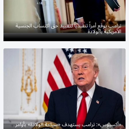
ترامب يوقع أمراً تنفيذياً لتقييد حق اكتساب الجنسية
الأمريكية بالولادة
«أكسيوس»: ترامب يستهدف «سياحة الولادة» بأوامر