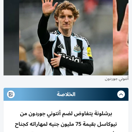
أنتوني جوردون
الخلاصة
برشلونة يتفاوض لضم أنتوني جوردون من
نيوكاسل بقيمة 75 مليون جنيه لمهاراته كجناح