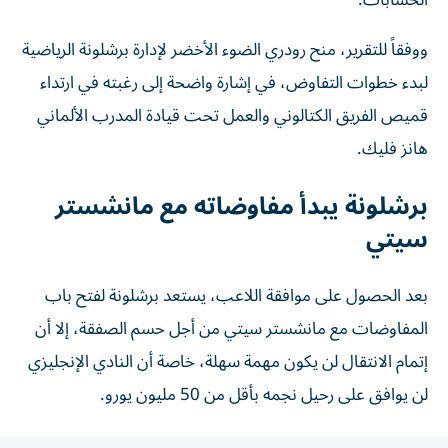
ووفقاً للتقرير، منح رودري الضوء الأخضر لإدارة برشلونة الرياضية
لبدء خطوات التفاوض، في إشارة واضحة إلى رغبته في ارتداء
قميص الفريق الكتالوني والعمل تحت قيادة المدرب الألماني
هانز فليك.
برشلونة يبدأ مفاوضاته مع مانشستر
سيتي
بعد الحصول على موافقة اللاعب، يستعد برشلونة لفتح باب
المفاوضات مع مانشستر سيتي من أجل حسم الصفقة، إلا أن
إتمام الانتقال لن يكون مهمة سهلة، خاصة أن النادي الإنجليزي
لن يوافق على رحيل نجمه بأقل من 50 مليون يورو.
وأشارت "ماركا" إلى أن إدارة برشلونة أكدت بشكل غير رسمي