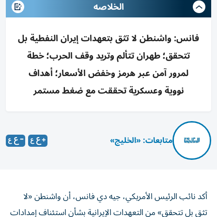
الخلاصه
فانس: واشنطن لا تثق بتعهدات إيران النفطية بل
تتحقق؛ طهران تتألم وتريد وقف الحرب؛ خطة
لمرور آمن عبر هرمز وخفض الأسعار؛ أهداف
نووية وعسكرية تحققت مع ضغط مستمر
متابعات: «الخليج»
أكد نائب الرئيس الأمريكي، جيه دي فانس، أن واشنطن «لا
تثق بل تتحقق» من التعهدات الإيرانية بشأن استئناف إمدادات