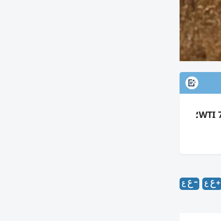
ارتفاع النفط مع حذر من نتائج محادثات إيران وعمان حول هرمز وهجمات ناقلات سعودية؛ برنت 80.28 وWTI 75.83؛