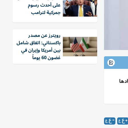
على أحدث رسوم
جمركية لترامب
‏رويترز عن مصدر
باكستاني: اتفاق شامل
بين أمريكا وإيران في
غضون 60 يوماً
دها