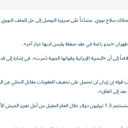
امتلاك سلاح نووي، مشدّداً على ضرورة التوصل إلى حل للملف النووي ال
 طهران «تبدو راغبة في عقد صفقة وليس لديها خيار آخر».
تاً إلى أن «البحرية الإيرانية وقواتها الجوية دُمرت»، في إشارة إلى قدر
له إن إيران لن تحصل على تخفيف للعقوبات مقابل التخلي عن اليو
عد إلى اتفاق».
وتطرق ترامب إلى الشأن الداخلي الأمريكي، معلناً أن بلاده ستستثمر 1.3 تريليون دولار خلال العام المقبل من أجل تعزيز ال