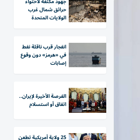
جهود مكثفة لاحتواء
حرائق شمال غرب
الولايات المتحدة
انفجار قرب ناقلة نفط
في «هرمز» دون وقوع
إصابات
الفرصة الأخيرة لإيران..
اتفاق أو استسلام
25 ولاية أمريكية تطعن