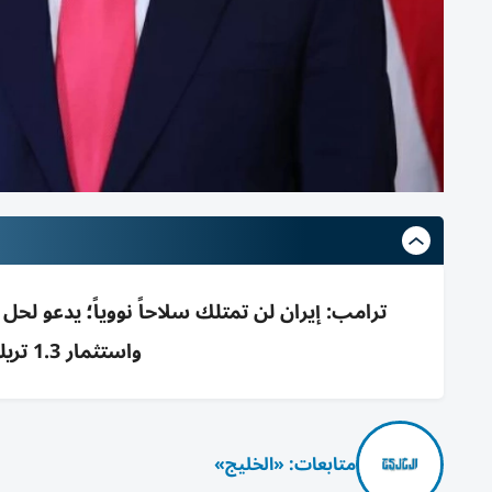
ترامب: إيران لن تمتلك سلاحاً نووياً؛ يدعو 
واستثمار 1.3 تريليون للجيش وخفض أسعار الأدوية
متابعات: «الخليج»