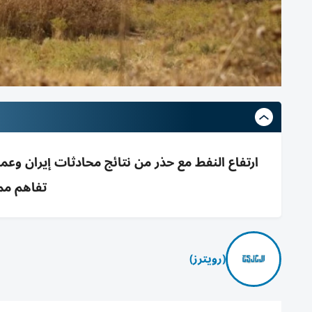
تفاهم مم
(رويترز)