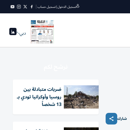
تسجيل الدخول
|
تسجيل حساب
دبي
--°
نرشح لكم
ضربات متبادلة بين
روسيا وأوكرانيا تودي بـ
13 شخصاً
شارك