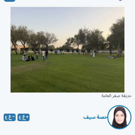
حديقة صقر العامة
حصة سيف