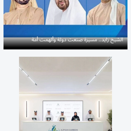
الشيخ زايد.. مسيرة صنعت دولة وألهمت أمة