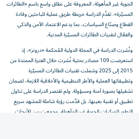
المسيَّرة». تقدِّم الدراسة خريطة طريق عملية للباحثين وقادة
القطاع وصنّاع السياسات، بما يدعم الاعتماد الآمن والذكي
والفعّال لتقنيات الطائرات المسيَّرة المدنية.
ونُشرت الدراسة في المجلة الدولية المُحكمة «درونز»، إذ
استعرضت 109 مصادر بحثية نُشرت خلال الفترة الممتدة من
2015 إلى 2025 وشملت تقنيات الطائرات المسيَّرة
وتطبيقاتها العملية والأطر التنظيمية والأخلاقية اللازمة، لضمان
تشغيلها بصورة آمنة ومسؤولة. ولم تقتصر الدراسة على تناول
تطبيق أو تقنية بعينها، بل قدَّمت رؤية شاملة للمشهد سريع
التطور للمركبات الجوية غير المأهولة، وجمعت بين الأبحاث
المتعلقة بالطيران الذاتي وأنظمة الملاحة والتحكم القائمة على
الذكاء الاصطناعي وتقنيات الاتصالات وأنظمة الاستشعار
والأطر التنظيمية والتطبيقات الناشئة في قطاعات متعددة،