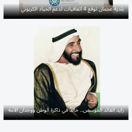
بلدية عجمان توقع 4 اتفاقيات لدعم الحياد الكربوني
زايد القائد المؤسس.. خالدٌ في ذاكرة الوطن ووجدان الأمة