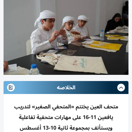
الخلاصه
متحف العين يختتم «المتحفي الصغير» لتدريب
يافعين 11-16 على مهارات متحفية تفاعلية
ويستأنف بمجموعة ثانية 10-13 أغسطس