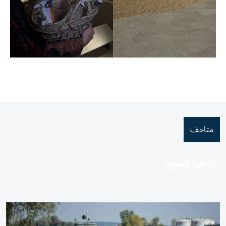
متاحف
اقرأ المزيد