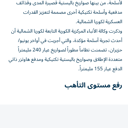
مدفعية وأسلحة تكتيكية أخرى مصممة لتعزيز القدرات
العسكرية لكوريا الشمالية.
وذكرت وكالة الأنباء المركزية الكورية التابعة لكوريا الشمالية أن
أحدث تجربة أسلحة مؤكدة، والتي ​أجريت في أواخر يونيو/
حزيران، تضمنت نظاماً ‌مطوراً لصواريخ عيار 240 مليمتراً
متعددة الإطلاق وصواريخ باليستية تكتيكية ومدفع هاوتزر ذاتي
الدفع عيار ⁠155 مليمتراً.
رفع مستوى التأهب
وقال الجيش الكوري الجنوبي في بيان إنه رفع مستوى التأهب
تحسباً لإطلاق المزيد من الصواريخ، وإنه ​يتبادل ‌المعلومات عن
كثب مع الولايات المتحدة واليابان.