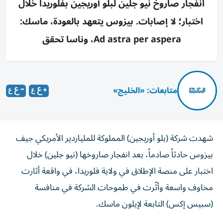
انفجار صاروخ نيو جلين لبلو أوريجين بفلوريدا خلال
اختبار؛ لا إصابات. بيزوس يتعهد بالعودة، ماسك:
Ad astra per aspera، وناسا تحقق
متابعات: «الخليج»
شهدت شركة (بلو أوريجين) المملوكة للملياردير الأمريكي جيف
بيزوس حادثاً صادماً، بعد انفجار صاروخها (نيو جلين) خلال
اختبار على منصة الإطلاق في ولاية فلوريدا، في واقعة أثارت
مخاوف واسعة وأثّرت في طموحات الشركة في منافسة
(سبيس إكس) التابعة لإيلون ماسك.