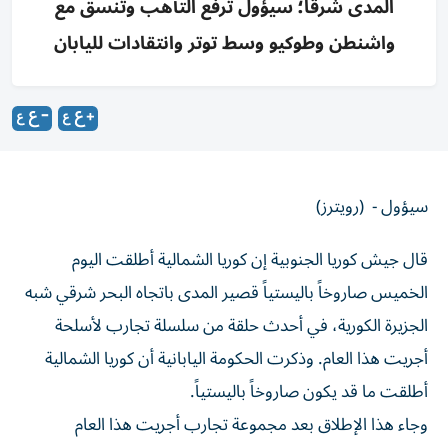
المدى شرقاً؛ سيؤول ترفع التأهب وتنسق مع
واشنطن وطوكيو وسط توتر وانتقادات لليابان
سيؤول - (رويترز)
قال جيش كوريا الجنوبية إن كوريا الشمالية أطلقت اليوم
الخميس صاروخاً ‌باليستياً قصير المدى باتجاه البحر شرقي شبه
الجزيرة ​الكورية، ⁠في أحدث حلقة من سلسلة ‌تجارب لأسلحة
أجريت هذا ‌العام. وذكرت الحكومة اليابانية أن كوريا الشمالية
أطلقت ما قد يكون صاروخاً باليستياً.
وجاء هذا الإطلاق ‌بعد مجموعة تجارب أجريت هذا العام
لأسلحة، ⁠من بينها صواريخ باليستية قصيرة المدى وقذائف