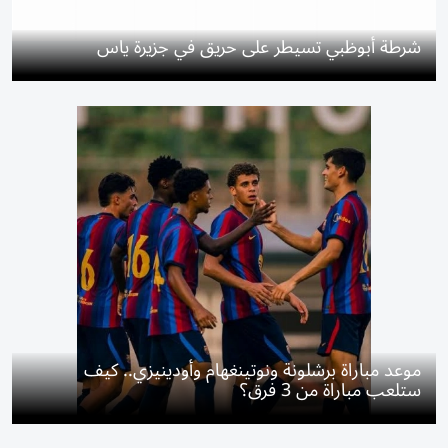
شرطة أبوظبي تسيطر على حريق في جزيرة ياس
موعد مباراة برشلونة ونوتينغهام وأودينيزي.. كيف
ستلعب مباراة من 3 فرق؟