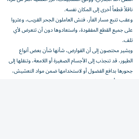
ناقلاً قطعاً أخرى إلى المكان نفسه.
وعقب تتبع مسار الفأر، فتش العاملون الجحر القريب، وعثروا
على جميع القطع المفقودة، واستعادوها دون أن تتعرض لأي
تلف.
ويشير مختصون إلى أن القوارض، شأنها شأن بعض أنواع
الطيور، قد تنجذب إلى الأجسام الصغيرة أو اللامعة، وتنقلها إلى
جحورها بدافع الفضول أو لاستخدامها ضمن مواد التعشيش،
من دون أي إدراك لقيمتها.
وأعادت الواقعة تأكيد أهمية أنظمة المراقبة في التحقيق
بحوادث الفقد أو السرقة، بعدما ساهمت التسجيلات في كشف
السبب الحقيقي لاختفاء المجوهرات، واستبعاد الشبهات التي
كانت طالت العاملين في المتجر.