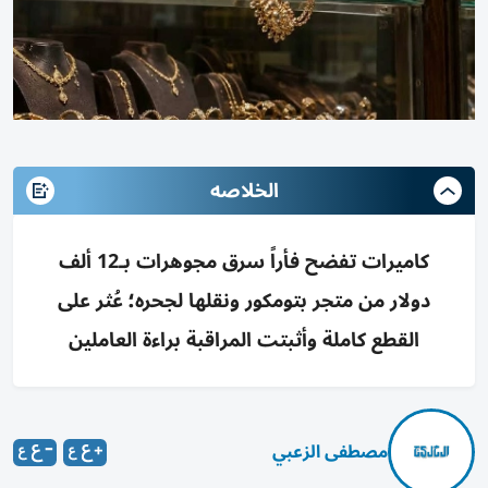
الخلاصه
كاميرات تفضح فأراً سرق مجوهرات بـ12 ألف
دولار من متجر بتومكور ونقلها لجحره؛ عُثر على
القطع كاملة وأثبتت المراقبة براءة العاملين
مصطفى الزعبي