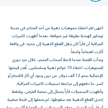
انتهى لغز اختفاء مجوهرات ذهبية من أحد المتاجر في مدينة
تومكور الهندية بطريقة غير متوقعة، بعدما أظهرت كاميرات
المراقبة أن فأراً كان ينقل القطع الذهبية إلى جحره، في واقعة
أثارت اهتماماً واسعاً.
وبدأت القصة عندما لاحظ أصحاب المتجر، خلال جرد دوري
للمجوهرات، اختفاء 10 خواتم ذهبية وسلسلتين، تُقدر قيمتها
الإجمالية بنحو 12 ألف دولار، من دون وجود أي آثار لاقتحام أو
كسر، ما دفعهم إلى مراجعة تسجيلات كاميرات المراقبة.
وأظهرت التسجيلات فأراً يتسلل إلى منصة العرض، ويلتقط
إحدى القطع الذهبية بعد سقوطها، ثم يحملها إلى فتحة صغيرة
أسفل أحد الجدران. ووفق التسجيلات، كرر العملية أكثر من مرة،