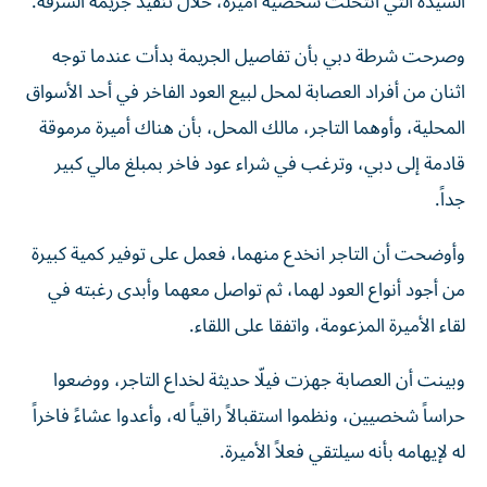
السيدة التي انتحلت شخصية أميرة، خلال تنفيذ جريمة السرقة.
وصرحت شرطة دبي بأن تفاصيل الجريمة بدأت عندما توجه
اثنان من أفراد العصابة لمحل لبيع العود الفاخر في أحد الأسواق
المحلية، وأوهما التاجر، مالك المحل، بأن هناك أميرة مرموقة
قادمة إلى دبي، وترغب في شراء عود فاخر بمبلغ مالي كبير
جداً.
وأوضحت أن التاجر انخدع منهما، فعمل على توفير كمية كبيرة
من أجود أنواع العود لهما، ثم تواصل معهما وأبدى رغبته في
لقاء الأميرة المزعومة، واتفقا على اللقاء.
وبينت أن العصابة جهزت فيلّا حديثة لخداع التاجر، ووضعوا
حراساً شخصيين، ونظموا استقبالاً راقياً له، وأعدوا عشاءً فاخراً
له لإيهامه بأنه سيلتقي فعلاً الأميرة.