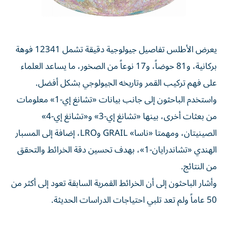
يعرض الأطلس تفاصيل جيولوجية دقيقة تشمل 12341 فوهة
بركانية، و81 حوضاً، و17 نوعاً من الصخور، ما يساعد العلماء
على فهم تركيب القمر وتاريخه الجيولوجي بشكل أفضل.
واستخدم الباحثون إلى جانب بيانات «تشانغ إي-1» معلومات
من بعثات أخرى، بينها «تشانغ إي-3» و«تشانغ إي-4»
الصينيتان، ومهمتا «ناسا» GRAIL وLRO، إضافة إلى المسبار
الهندي «تشاندرايان-1»، بهدف تحسين دقة الخرائط والتحقق
من النتائج.
وأشار الباحثون إلى أن الخرائط القمرية السابقة تعود إلى أكثر من
50 عاماً ولم تعد تلبي احتياجات الدراسات الحديثة.