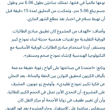
نوعها عالمياً في فئتها، تمتلك جناحيْن بطول 6.06 متر وطول
جسم يبلغ 5.06 متر، وتمكنت من التحليق لمدة 15 دقيقة قبل
أن تهبط بسلام في اختبار نفذ مطلع الشهر الجاري.
وأضاف: «الهدف من المشروع كان تطبيق مبادئ الطائرات
الورقية التقليدية مع تقنيات هندسية حديثة لبناء نموذج كبير
ومستقر، أردنا استخدام مبادئ الطائرات الورقية الأساسية مع
التكنولوجيا الهندسية لإنشاء نموذج ضخم ومستقر».
وتابع: «اعتمدنا في صناعتها على ألواح رغوية خفيفة مدعمة
بألياف الكربون لتحقيق التوازن بين الخفة والمتانة، بعد التخلي
عن فكرة تكبير نموذج تقليدي». وأوضح زو جويون، المشرف
على المشروع، أن التحدي الأبرز تمثل في الحجم الكبير للطائرة،
وأن أي تغيير طفيف في زوايا الأجنحة أو مركز الثقل كان
سينعكس مباشرة على الاستقرار. وجاء المشروع بعد فوز الفريق