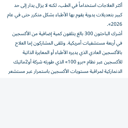
كبير بتعديلات يدوية يقوم بها الأطباء بشكل متكرر حتى في عام
2026».
أشرك الباحثون 300 بالغ يتلقون كمية إضافية من الأكسجين
في أربعة مستشفيات أمريكية. وتلقى ​المشاركون إما العلاج
بالأكسجين العادي الذي يديره الأطباء أو ‌المعايرة الذاتية
للأكسجين عبر نظام «برو 100» الذي طورته شركة أو2ماتيك
الدنماركية لمراقبة مستويات الأكسجين باستمرار عبر مستشعر
صغير يوضع على طرف ⁠الإصبع ويضبط تدفق الأكسجين لحظة
بلحظة.
وقال الباحثون إن المرضى في مجموعة الذكاء الاصطناعي
قضوا وقتاً أقل بمستويات أكسجين منخفضة، ووقتاً أقل
بمستويات أكسجين ​مرتفعة، واحتاجوا إلى ‌عدد أقل من
التعديلات اليدوية للأكسجين من الطاقم الطبي للأكسجين ‌دون