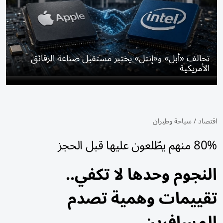
تحالف «أبل» و«إنتل» يختبر مستقبل صناعة الرقائق
الأمريكية
اقتصاد
/
سياحة وطيران
80% منهم يطّلعون عليها قبل الحجز
النجوم وحدها لا تكفي..
تقييمات وهمية تصدم
المسافرين