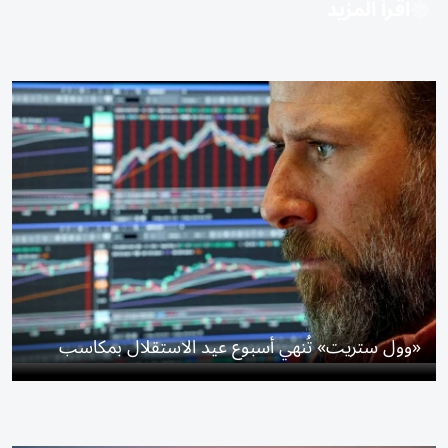
اقرأ المزيد
«وول ستريت» تُنهي أسبوع عيد الاستقلال بمكاسب