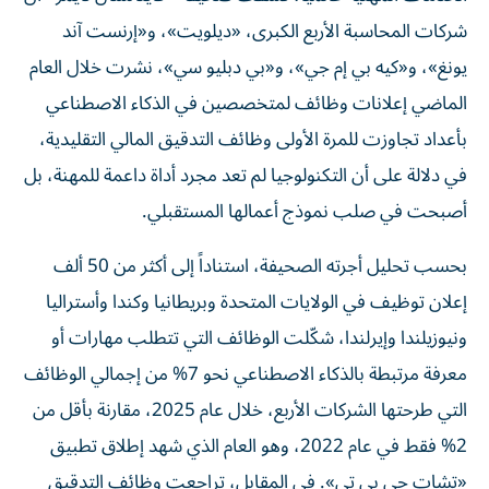
شركات المحاسبة الأربع الكبرى، «ديلويت»، و«إرنست آند
يونغ»، و«كيه بي إم جي»، و«بي دبليو سي»، نشرت خلال العام
الماضي إعلانات وظائف لمتخصصين في الذكاء الاصطناعي
بأعداد تجاوزت للمرة الأولى وظائف التدقيق المالي التقليدية،
في دلالة على أن التكنولوجيا لم تعد مجرد أداة داعمة للمهنة، بل
أصبحت في صلب نموذج أعمالها المستقبلي.
بحسب تحليل أجرته الصحيفة، استناداً إلى أكثر من 50 ألف
إعلان توظيف في الولايات المتحدة وبريطانيا وكندا وأستراليا
ونيوزيلندا وإيرلندا، شكّلت الوظائف التي تتطلب مهارات أو
معرفة مرتبطة بالذكاء الاصطناعي نحو 7% من إجمالي الوظائف
التي طرحتها الشركات الأربع، خلال عام 2025، مقارنة بأقل من
2% فقط في عام 2022، وهو العام الذي شهد إطلاق تطبيق
«تشات جي بي تي». في المقابل، تراجعت وظائف التدقيق