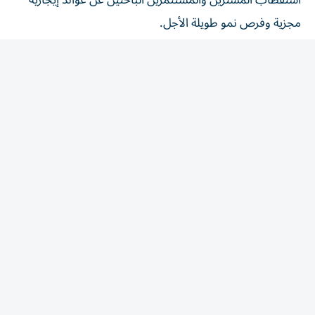
مجزية وفرص نمو طويلة الأجل.
السعديات تتصدر
أظهرت مؤشرات بيوت استمرار تصدر جزيرة السعديات فئة
الشقق الفائقة الفخامة، بفضل ما توفره من نمط حياة راقٍ
ومرافق ثقافية عالمية وفرص استثمارية طويلة الأجل.