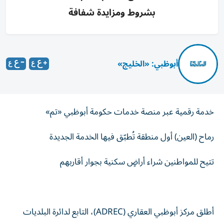
بشروط ومزايدة شفافة
أبوظبي: «الخليج»
خدمة رقمية عبر منصة خدمات حكومة أبوظبي «تم»
رماح (العين) أول منطقة تُطبّق فيها الخدمة الجديدة
تتيح للمواطنين شراء أراضٍ سكنية بجوار أقاربهم
أطلق مركز أبوظبي العقاري (ADREC)، التابع لدائرة البلديات