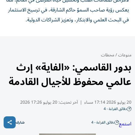
لأمراض صمامات القلب وتحسين حياة المرضى في العالم، مما
يعكس رؤية صاحب السموّ حاكم الشارقة، في ترسيخ الاستثمار
في البحث العلمي والابتكار، وتعزيز الشراكات الدولية.
منوعات
/
محطات
بدور القاسمي: «الفاية» إرث
عالمي محفوظ للأجيال القادمة
20 يوليو 2026 17:14 مساء
|
آخر تحديث:
20 يوليو 17:26 2026
دقائق القراءة - 4
دقائق القراءة - 4
استمع
شارك