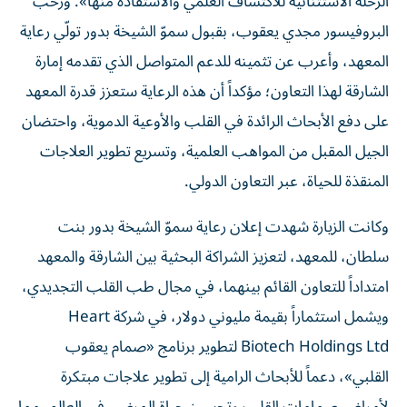
الرحلة الاستثنائية للاكتشاف العلمي والاستفادة منها». ورحب
البروفيسور مجدي يعقوب، بقبول سموّ الشيخة بدور تولّي رعاية
المعهد، وأعرب عن تثمينه للدعم المتواصل الذي تقدمه إمارة
الشارقة لهذا التعاون؛ مؤكداً أن هذه الرعاية ستعزز قدرة المعهد
على دفع الأبحاث الرائدة في القلب والأوعية الدموية، واحتضان
الجيل المقبل من المواهب العلمية، وتسريع تطوير العلاجات
المنقذة للحياة، عبر التعاون الدولي.
وكانت الزيارة شهدت إعلان رعاية سموّ الشيخة بدور بنت
سلطان، للمعهد، لتعزيز الشراكة البحثية بين الشارقة والمعهد
امتداداً للتعاون القائم بينهما، في مجال طب القلب التجديدي،
ويشمل استثماراً بقيمة مليوني دولار، في شركة Heart
Biotech Holdings Ltd لتطوير برنامج «صمام يعقوب
القلبي»، دعماً للأبحاث الرامية إلى تطوير علاجات مبتكرة