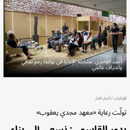
أحمد العامري: مشاركة الإمارة في بولندا زخم ثقافي
واعتراف عالمي
الإمارات
/
أخبار الدار
تولّت رعاية «معهد مجدي يعقوب»
بدور القاسمي: نسعى إلى بناء