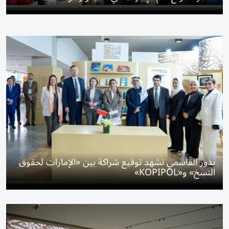
بدور القاسمي تشهد توقيع شراكة بين «الإمارات لحقوق
النسخ» و«KOPIPOL»