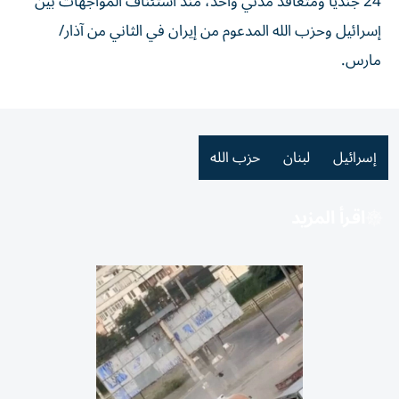
24 جندياً ومتعاقد مدني واحد، منذ استئناف المواجهات بين
إسرائيل وحزب الله المدعوم من إيران في الثاني من آذار/
مارس.
إسرائيل
لبنان
حزب الله
اقرأ المزيد