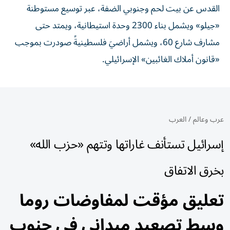
القدس عن بيت لحم وجنوبي الضفة، عبر توسيع مستوطنة
«جيلو» ويشمل بناء 2300 وحدة استيطانية، ويمتد حتى
مشارف شارع 60، ويشمل أراضيَ فلسطينيةً صودرت بموجب
«قانون أملاك الغائبين» الإسرائيلي.
عرب وعالم
/
العرب
إسرائيل تستأنف غاراتها وتتهم «حزب الله»
بخرق الاتفاق
تعليق مؤقت لمفاوضات روما
وسط تصعيد ميداني في جنوب