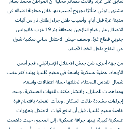
سابق على غزة. وقالت مصادر محلية ان المواطن محمد بسام
مشتهى توفي متأثرًا بجروح أصيب بها خلال محاولة اغتياله في
مدينة غزة قبل أيام. وأصيب طفل جراء إطلاق نار من آليات
الاحتلال على خيام النازحين بمنطقة بئر 19 غرب خانيونس
جنوبي قطاع غزة. ونسف جيش الاحتلال مباني سكنية شرق
حي التفاح داخل الخط الأصفر.
من جهة أخرى، شن جيش الاحتلال الإسرائيلي، فجر أمس
الأربعاء، عملية عسكرية واسعة في مخيم قلنديا وبلدة كفر عقب
شمال القدس المحتلة، تخللتها حملة اعتقالات واسعة،
ومداهمات للمنازل، وانتشار مكثف للقوات العسكرية، وسط
إجراءات مشددة طالت السكان. وبدأت العملية باقتحام قوة
خاصة مخيم قلنديا، قبل أن تدفع قوات الاحتلال بتعزيزات
عسكرية كبيرة، بينها جرافة عسكرية، إلى المخيم، حيث داهمت