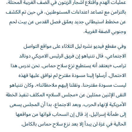
عمليات الهدم واقتلاع أشجار الزيتون في الضف الغربية المحتلة،
بالتزامن مع تصاعد اعتداءات المستوطنين، في حين تم الكشف
عن مخطط استيطاني جديد يعمّق فصل القدس عن بيت لحم
وجنوبي الضفة الغربية.
وفي مقطع فيديو نشره ليل الثلاثاء على مواقع التواصل
الاجتماعي، قال نتنياهو إن فريق الرئيس الامريكي دونالد
ترامب «يعتقد أنه يستطيع نزع سلاح حماس. نحن ندرس هذا
الاحتمال. أرسلوا إلينا مسودة مقترح لم نوافق عليها فهذه
ليست مسودة مقترحنا. ونقلنا إليهم ملاحظاتنا». وكان نتنياهو
التقى الإثنين ممثلين عن «مجلس السلام» المكلف تنفيذ الخطة
الأمريكية لإنهاء الحرب. وبعد الاجتماع، بدا أن المجلس يسعى
إلى طمأنة إسرائيل، إذ قال إن انسحاب قواتها من مواقعها
الحالية في غزة لن يبدأ إلا بعد نزع سلاح حماس بالكامل.