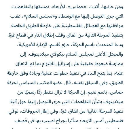
ومن جانبها، أكدت «حماس»، الأربعاء، تمسكها بالتفاهمات
التي جرى التوصل إليها مع الوسطاء و«مجلس السلام»، عقب
موافقتها مع الفصائل الفلسطينية على خارطة الطريق الخاصة
بتنفيذ المرحلة الثانية من اتفاق وقف إطلاق النار في قطاع غزة.
ودعا المتحدث باسم الحركة، حازم قاسم، الإدارة الأمريكية،
والممثل الأعلى لمجلس السلام نيكولاي ميلادينوف، إلى
ممارسة ضغوط حقيقية على إسرائيل للالتزام بما تم الاتفاق
عليه، بما يتيح البدء في تنفيذ خطوات عملية وجادة وفق خارطة
الطريق. وفي السياق نفسه، قال عضو المكتب السياسي لحركة
حماس، باسم نعيم، إن الحركة لا تزال تنتظر ردًا رسميًا من
ميلادينوف بشأن التفاهمات التي جرى التوصل إليها حول آلية
تنفيذ المرحلة الثانية من اتفاق غزة. وفي إطار الخروقات، توفي
فلسطيني أمس الاربعاء متأثرا بجراح اصيب بها في قصف