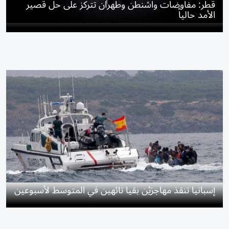
قطر: مفاوضات واشنطن وطهران تتركز على حل قصير
الأمد حالياً
إسبانيا تنقذ مهاجرَيْن بقيا تائهين في المتوسط لأسبوعين