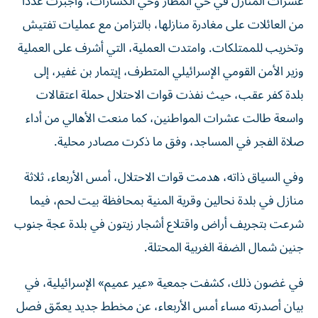
عشرات المنازل في حي المطار وحي الكسارات، وأجبرت عددا
من العائلات على مغادرة منازلها، بالتزامن مع عمليات تفتيش
وتخريب للممتلكات. وامتدت العملية، التي أشرف على العملية
وزير الأمن القومي الإسرائيلي المتطرف، إيتمار بن غفير، إلى
بلدة كفر عقب، حيث نفذت قوات الاحتلال حملة اعتقالات
واسعة طالت عشرات المواطنين، كما منعت الأهالي من أداء
صلاة الفجر في المساجد، وفق ما ذكرت مصادر محلية.
وفي السياق ذاته، هدمت قوات الاحتلال، أمس الأربعاء، ثلاثة
منازل في بلدة نحالين وقرية المنية بمحافظة بيت لحم، فيما
شرعت بتجريف أراض واقتلاع أشجار زيتون في بلدة عجة جنوب
جنين شمال الضفة الغربية المحتلة.
في غضون ذلك، كشفت جمعية «عير عميم» الإسرائيلية، في
بيان أصدرته مساء أمس الأربعاء، عن مخطط جديد يعمّق فصل