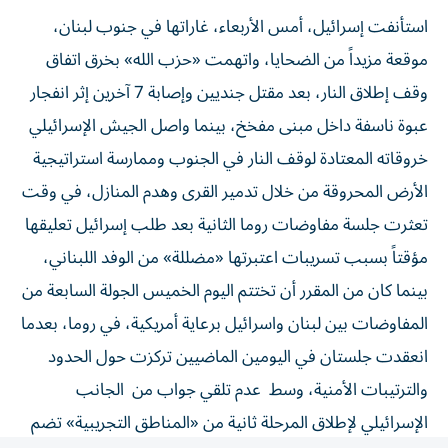
استأنفت إسرائيل، أمس الأربعاء، غاراتها في جنوب لبنان،
موقعة مزيداً من الضحايا، واتهمت «حزب الله» بخرق اتفاق
وقف إطلاق النار، بعد مقتل جنديين وإصابة 7 آخرين إثر انفجار
عبوة ناسفة داخل مبنى مفخخ، بينما واصل الجيش الإسرائيلي
خروقاته المعتادة لوقف النار في الجنوب وممارسة استراتيجية
الأرض المحروقة من خلال تدمير القرى وهدم المنازل، في وقت
تعثرت جلسة مفاوضات روما الثانية بعد طلب إسرائيل تعليقها
مؤقتاً بسبب تسريبات اعتبرتها «مضللة» من الوفد اللبناني،
بينما كان من المقرر أن تختتم اليوم الخميس الجولة السابعة من
المفاوضات بين لبنان واسرائيل برعاية أمريكية، في روما، بعدما
انعقدت جلستان في اليومين الماضيين تركزت حول الحدود
والترتيبات الأمنية، وسط عدم تلقي جواب من الجانب
الإسرائيلي لإطلاق المرحلة ثانية من «المناطق التجريبية» تضم
بنت جبيل أو الخيام أو حتى مناطق غيرها، وكذلك برمجة