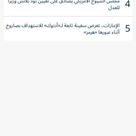
4
مجلس الشيوخ الأمريكي يصادق على تعيين تود بلانش وزيراً
للعدل
5
الإمارات.. تعرض سفينة تابعة لـ«أدنوك» للاستهداف بصاروخ
أثناء عبورها «هرمز»