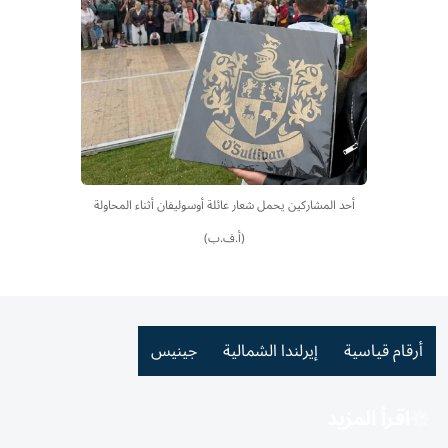
أحد المشاركين يحمل شعار عائلة أوسوليفان أثناء المحاولة
(أ.ف.ب)
أرقام قياسية
إيرلندا الشمالية
جينيس
اقرأ المزيد