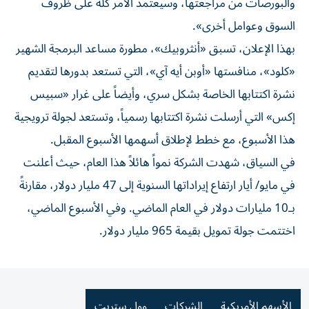
والبورصات من مراجعتها، وسيعتمد الأمر كله على ظروف
السوق وعوامل أخرى».
بهذا الإعلان، تسبق «أنثروبيك»، مطورة مساعد البرمجة الشهير
«كلود»، منافستها «أوبن أيه آي»، التي تستعد بدورها لتقديم
نشرة اكتتابها الخاصة بشكل سري، وأيضاً على غرار «سبيس
إكس» التي أرسلت نشرة اكتتابها رسمياً، وتستعد لجولة ترويجية
هذا الأسبوع، مع خطط لإطلاق أسهمها الأسبوع المقبل.
في السياق، شهدت الشركة نمواً هائلاً هذا العام، حيث أعلنت
في مايو/ أيار ارتفاع إيراداتها السنوية إلى 47 مليار دولار، مقارنةً
بـ10 مليارات دولار في العام الماضي. وفي الأسبوع الماضي،
اختتمت جولة تمويل بقيمة 965 مليار دولار.
الأسهم الأمريكية
الشركات
وول ستريت