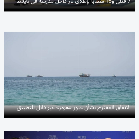
7 قتلى و15 مصاباً بإطلاق نار داخل مدرسة في تايلاند
الاتفاق المقترح بشأن عبور «هرمز» غير قابل للتطبيق