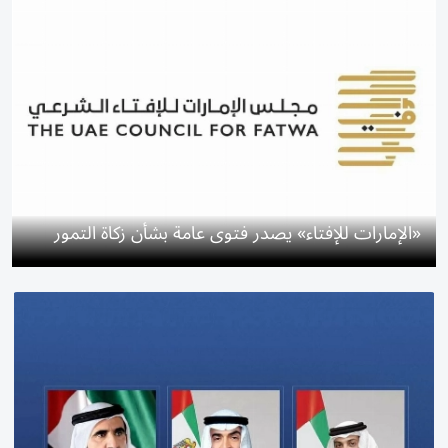
«الإمارات للإفتاء» يصدر فتوى عامة بشأن زكاة التمور