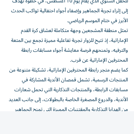
إلى إثراء تجربة الجماهير وإضفاء أجواء احتفالية تواكب الحدث
الأبرز في ختام الموسم الرياضي.
تمثل منطقة المشجعين وجهة متكاملة لعشاق كرة القدم
الإماراتية، إذ تتيح للزوار تجربة تفاعلية مميزة تجمع بين المتعة
والترفيه، وتمنحهم فرصة معايشة أجواء مسابقات رابطة
المحترفين الإماراتية عن قرب.
كما يضم متجر رابطة المحترفين الإماراتية، تشكيلة متنوعة من
المنتجات الرسمية، تشمل قمصان الأندية المشاركة في
مسابقات الرابطة، والمنتجات التذكارية التي تحمل شعارات
الأندية، والدروع المصغرة الخاصة بالبطولات، إلى جانب العديد
من الهدايا التذكارية والمقتنيات المميزة التي تمنح الجماهير
فرصة الاحتفاظ بذكريات استثنائية لناديهم المفضل، واقتناء
منتجات تعكس شغفهم بكرة القدم الإماراتية.
تأتي هذه المبادرة ضمن الفعاليات المصاحبة لحفل جوائز رابطة