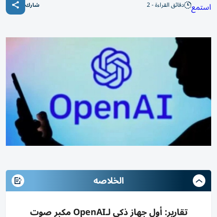
دقائق القراءة - 2
استمع
شارك
الخلاصه
تقارير: أول جهاز ذكي لـOpenAI مكبر صوت