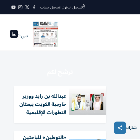
تسجيل الدخول
|
تسجيل حساب
دبي
--°
نرشح لكم
عبدالله بن زايد ووزير
خارجية الكويت يبحثان
التطورات الإقليمية
شارك
«التوطين» للباحثين