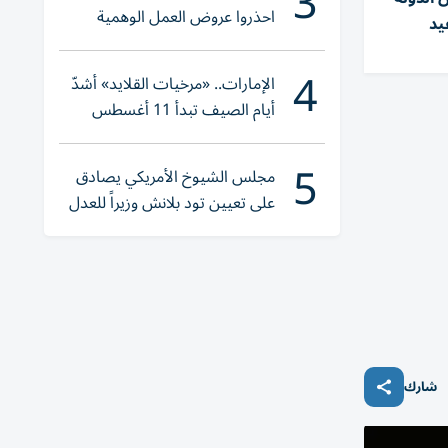
3
احذروا عروض العمل الوهمية
يد
وتحققوا عبر «الباركود»
4
الإمارات.. «مرخيات القلايد» أشدّ
أيام الصيف تبدأ 11 أغسطس
5
مجلس الشيوخ الأمريكي يصادق
على تعيين تود بلانش وزيراً للعدل
شارك