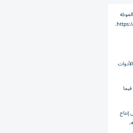
لموجّه
الأدوات
فيما
 إنتاج
،