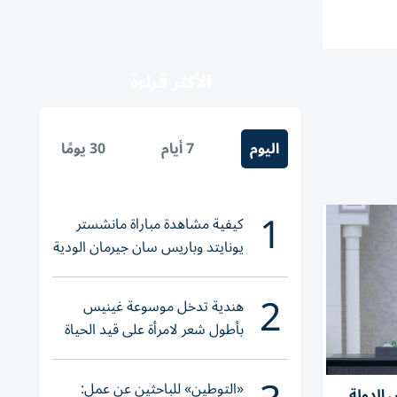
الأكثر قراءة
اليوم
7 أيام
30 يومًا
1
كيفية مشاهدة مباراة مانشستر
يونايتد وباريس سان جيرمان الودية
والقنوات الناقلة
2
هندية تدخل موسوعة غينيس
بأطول شعر لامرأة على قيد الحياة
«التوطين» للباحثين عن عمل:
الدولة