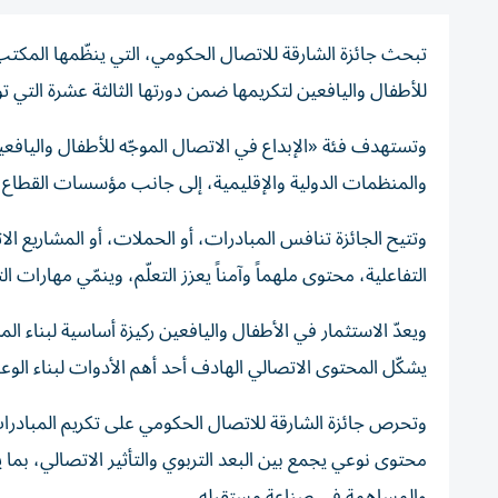
تبحث جائزة الشارقة للاتصال الحكومي، التي ينظّمها المكتب
للأطفال واليافعين لتكريمها ضمن دورتها الثالثة عشرة التي تواصل استقبا
وتستهدف فئة «الإبداع في الاتصال الموجّه للأطفال واليافع
والمنظمات الدولية والإقليمية، إلى جانب مؤسسات القطاع ال
وتتيح الجائزة تنافس المبادرات، أو الحملات، أو المشاريع ال
التفاعلية، محتوى ملهماً وآمناً يعزز التعلّم، وينمّي مهارات 
ويعدّ الاستثمار في الأطفال واليافعين ركيزة أساسية لبناء 
يشكّل المحتوى الاتصالي الهادف أحد أهم الأدوات لبناء الوعي
وتحرص جائزة الشارقة للاتصال الحكومي على تكريم المبادرات
محتوى نوعي يجمع بين البعد التربوي والتأثير الاتصالي، بما 
والمساهمة في صناعة مستقبله.