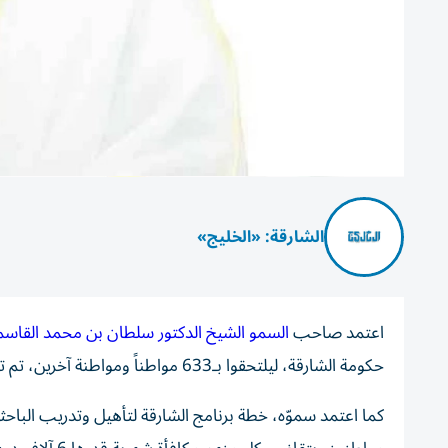
الشارقة: «الخليج»
اعتمد صاحب
السمو الشيخ الدكتور سلطان بن محمد القاس
حكومة الشارقة، ليلتحقوا بـ633 مواطناً ومواطنة آخرين، تم توظيفهم في الحكومة خلال الأشهر الـ5 الأولى من عام 2026.