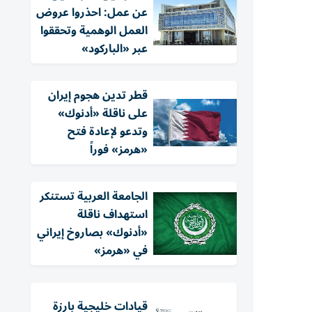
عن عمل: احذروا عروض
العمل الوهمية وتحققوا
عبر «الباركود»
قطر تدين هجوم إيران
على ناقلة «أدنوك»
وتدعو لإعادة فتح
«هرمز» فوراً
الجامعة العربية تستنكر
استهداف ناقلة
«أدنوك» بصاروخ إيراني
في «هرمز»
قيادات خليجية بارزة