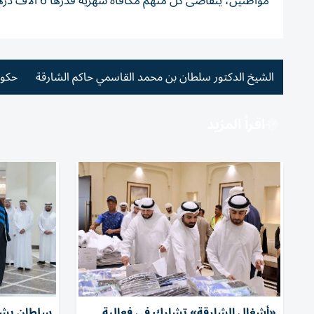
مواطنين، يتقاضى كل منهم مكافأة شهرية قدرها 6 آلاف درهم، بكلفة إجمالية 14 مليوناً و760 ألف درهم.
الشيخ الدكتور سلطان بن محمد القاسمي حاكم الشارقة
حكوم
اقرأ المزيد
«أشغال الشارقة» تشارك في فعالية
سلطان يشهد