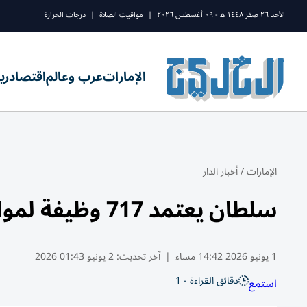
الأحد ٢٦ صفر ١٤٤٨ ه - ٠٩ أغسطس ٢٠٢٦
|
مواقيت الصلاة
|
درجات الحرارة
الإمارات
عرب وعالم
اقتصاد
ري
الإمارات
/
أخبار الدار
سلطان يعتمد 717 وظيفة لمواطني الشارقة
1 يونيو 2026 14:42 مساء
|
آخر تحديث:
2 يونيو 01:43 2026
دقائق القراءة - 1
استمع