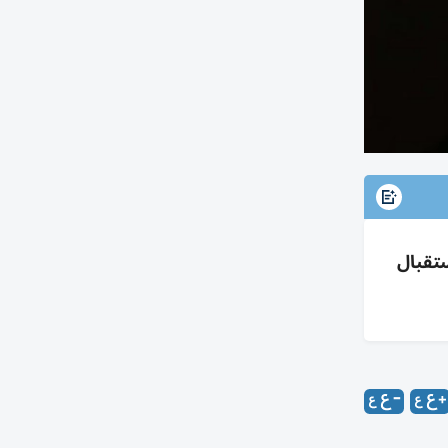
الاتصال للأطفال واليافعين لتكريمها بالدورة 13 مع استقبال