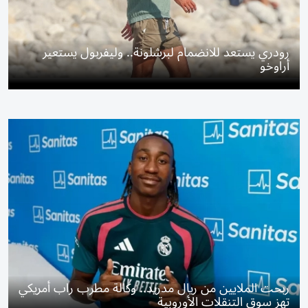
رودري يستعد للانضمام لبرشلونة.. وليفربول يستعير
أراوخو
ربحت الملايين من ريال مدريد.. وكالة مطرب راب أمريكي
تهز سوق التنقلات الأوروبية