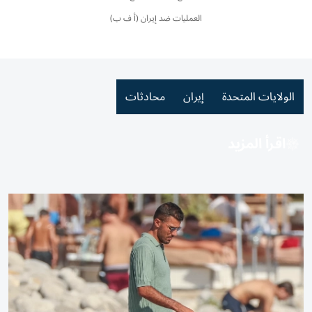
العمليات ضد إيران (أ ف ب)
الولايات المتحدة
إيران
محادثات
اقرأ المزيد