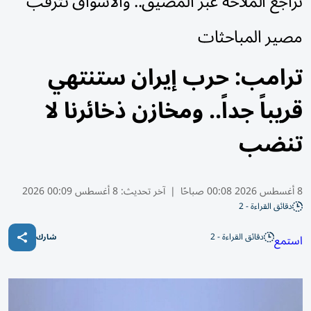
تراجع الملاحة عبر المضيق.. والأسواق تترقب
مصير المباحثات
ترامب: حرب إيران ستنتهي
قريباً جداً.. ومخازن ذخائرنا لا
تنضب
8 أغسطس 2026 00:08 صباحًا
|
آخر تحديث:
8 أغسطس 00:09 2026
دقائق القراءة - 2
دقائق القراءة - 2
استمع
شارك