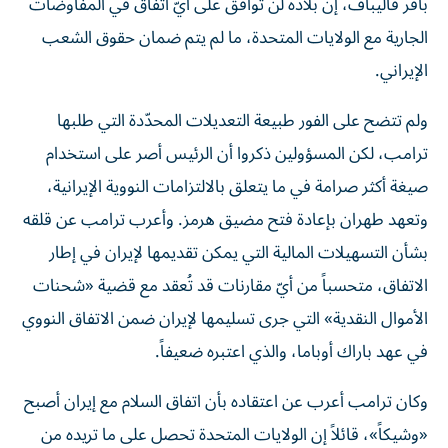
باقر قاليباف، إن بلاده لن توافق على أيّ اتفاق في المفاوضات
الجارية مع الولايات المتحدة، ما لم يتم ضمان حقوق الشعب
الإيراني.
ولم تتضح على الفور طبيعة التعديلات المحدّدة التي طلبها
ترامب، لكن المسؤولين ذكروا أن الرئيس أصر على استخدام
صيغة أكثر صرامة في ما يتعلق بالالتزامات النووية الإيرانية،
وتعهد طهران بإعادة فتح مضيق هرمز. وأعرب ترامب عن قلقه
بشأن التسهيلات المالية التي يمكن تقديمها لإيران في إطار
الاتفاق، متحسباً من أيّ مقارنات قد تُعقد مع قضية «شحنات
الأموال النقدية» التي جرى تسليمها لإيران ضمن الاتفاق النووي
في عهد باراك أوباما، والذي اعتبره ضعيفاً.
وكان ترامب أعرب عن اعتقاده بأن اتفاق السلام مع إيران أصبح
«وشيكاً»، قائلاً إن الولايات المتحدة تحصل على ما تريده من