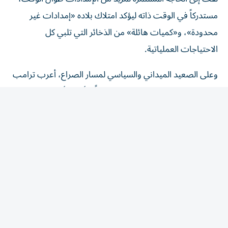
مستدركاً في الوقت ذاته ليؤكد امتلاك بلاده «إمدادات غير
محدودة»، و«كميات هائلة» من الذخائر التي تلبي كل
الاحتياجات العملياتية.
وعلى الصعيد الميداني والسياسي لمسار الصراع، أعرب ترامب
عن ثقته الكبيرة بحسم المعركة، مؤكداً: «أعتقد أن الحرب مع
إيران ستنتهي قريباً جداً».
وأضاف مشدداً على تداعيات الضغط العسكري والاستنزاف:
«لا أعتقد أن إيران قادرة على الصمود لفترة أطول». في السياق،
كشفت «القناة 14» العبرية،أمس الجمعة، عن تقديرات لدى
المنظومة العسكرية في إسرائيل تشير إلى أن ترامب في طريقه
لإبرام اتفاق مع إيران.
ونقلت القناة عن اللواء (احتياط) عوزي ديان نائب رئيس الأركان