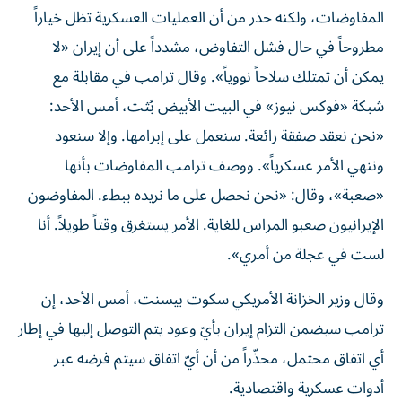
المفاوضات، ولكنه حذر من أن العمليات العسكرية تظل خياراً
مطروحاً في حال فشل التفاوض، مشدداً على أن إيران «لا
يمكن أن تمتلك سلاحاً نووياً». وقال ترامب في مقابلة مع
شبكة «فوكس نيوز» في البيت الأبيض بُثت، أمس الأحد:
«نحن نعقد صفقة رائعة. سنعمل على إبرامها. وإلا سنعود
وننهي الأمر عسكرياً». ووصف ترامب المفاوضات بأنها
«صعبة»، وقال: «نحن نحصل على ما نريده ببطء. المفاوضون
الإيرانيون صعبو المراس للغاية. الأمر يستغرق وقتاً طويلاً. أنا
لست في عجلة من أمري».
وقال وزير الخزانة الأمريكي سكوت بيسنت، أمس الأحد، إن
ترامب سيضمن التزام إيران بأيّ وعود يتم التوصل إليها في إطار
أي اتفاق محتمل، محذّراً من أن أيّ اتفاق سيتم فرضه عبر
أدوات عسكرية واقتصادية.