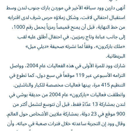
أنهى دارين وود سباقه الأخير في موردن بارك جنوب لندن وسط
استقبال احتفالي لافت، وشكل زملاؤه حرس شرف لدى اقترابه
من خط النهاية، قبل أن يمنح قميصاً رمزياً يحمل رقم 1000،
إلى جانب عباءة وتاج رمزيين، في احتفال أطلق عليه لقب
«ملك باركرون»، وفقاً لما نشرته صحيفة «ديلي ميل»
البريطانية.
شارك وود للمرة الأولى في هذه الفعاليات عام 2004، وواصل
التزامه الأسبوعي عبر 119 موقعاً في سبع دول، كما تطوع في
التنظيم 415 مرة، بينها فعاليات مخصصة للكبار والناشئين.
وانطلقت فعاليات «باركرون» عام 2004 من حديقة بوشي في
لندن بمشاركة 13 عدّاءً فقط، قبل أن تتوسع لتشمل أكثر من
900 موقع في 23 دولة، بمشاركة ملايين الأشخاص حول العالم.
وقال وود إن التجربة ساعدته خلال فترات صعبة في حياته، وأن