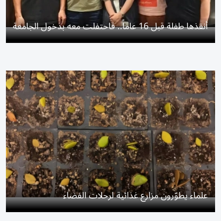
أنقذها طفلة قبل 16 عاماً.. فاحتفلت معه بدخول الجامعة
علماء يطوّرون مزارع غذائية لرحلات الفضاء