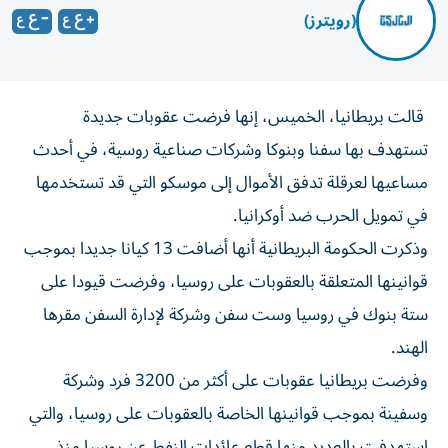
(رويترز)
قالت بريطانيا، الخميس، إنها فرضت عقوبات جديدة ​
تستهدف ⁠بها سفنا ‌وبنوكا وشركات صناعية ‌روسية، في أحدث
مساعيها لعرقلة تدفق ‌الأموال إلى موسكو التي قد ⁠تستخدمها
في تمويل الحرب ضد أوكرانيا.
وذكرت الحكومة البريطانية أنها أضافت 13 كيانا جديدا بموجب
قوانينها ​المتعلقة بالعقوبات على روسيا، ‌وفرضت قيودا على
ستة بنوك في روسيا وست ⁠سفن وشركة لإدارة السفن مقرها
الهند.
وفرضت بريطانيا ​عقوبات ‌على أكثر من ‌3200 فرد وشركة
وسفينة بموجب قوانينها الخاصة بالعقوبات على ‌روسيا، ‌والتي
استهدفت ⁠بالعديد منها قطع عائدات ‌النفط عن روسيا منذ