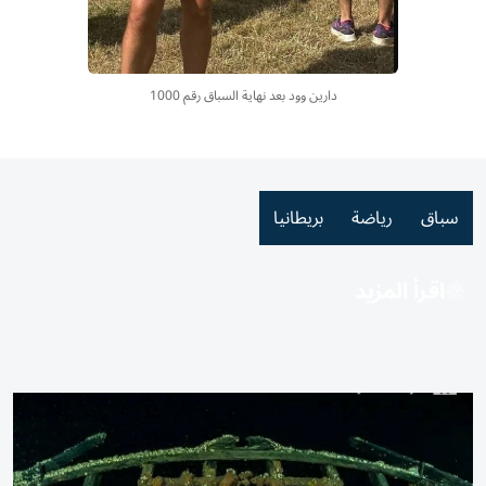
دارين وود بعد نهاية السباق رقم 1000
سباق
رياضة
بريطانيا
اقرأ المزيد