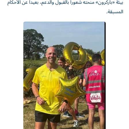
بيئة «باركرون» منحته شعوراً بالقبول والدعم، بعيداً عن الأحكام
المسبقة.