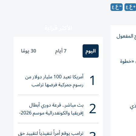
الأكثر قراءة
 المفعول
اليوم
7 أيام
30 يومًا
ب 15%، وهو ما اعتبره خبراء «خطوة
1
أمريكا تعيد 100 مليار دولار من
رسوم جمركية فرضها ترامب
2
بث مباشر.. قرعة دوري أبطال
 الذي
إفريقيا والكونفدرالية موسم 2026-
2027
ترامب يوقع أمراً تنفيذياً لتقييد حق