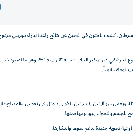
لسرطان، كشف باحثون في الصين عن نتائج واعدة لدواء تجريبي مزدوج
وأظهر الدواء قدرة على إطالة عمر مرضى سرطان الرئة من النوع الحرشفي غير صغير الخلايا بنسبة تقار
الوفاة عالمياً.
يحمل العلاج الجديد اسم «إيفونسيسيماب» (Ivonescimab)، ويعمل عبر آليتين رئيسيتين، الأولى تتمثل في تعطيل «المفتاح»
سمح للجسم بالتعرف إليها ومهاجمتها.
ن أوعية دموية جديدة تدعم نموها وانتشارها.