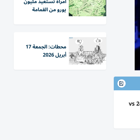
امرأة تستعيد مليون
يورو من القمامة
محطات: الجمعة 17
أبريل 2026
زدوج المفعول مع الكيماوي يرفع بقاء مرضى سرطان الرئة الحرشفي المتقدم 15% (28 vs 24