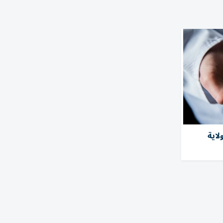
صابة بفطر خطِر في 27 ولاية