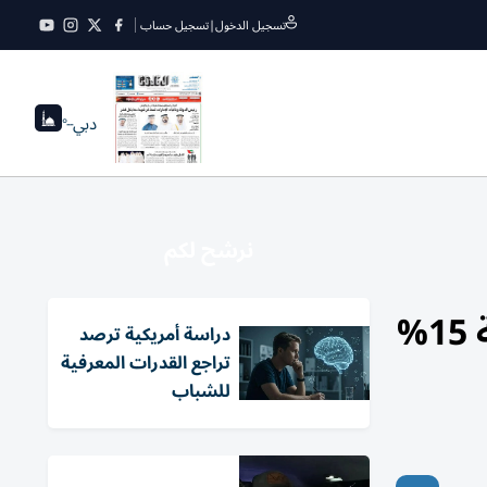
تسجيل الدخول
|
تسجيل حساب
دبي
--°
نرشح لكم
علاج أخطر أنواع السرطان.. دواء صيني يطيل عمر المرضى بنسبة 15%
دراسة أمريكية ترصد
تراجع القدرات المعرفية
للشباب