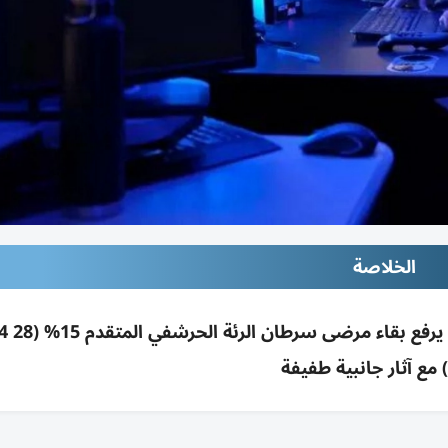
الخلاصة
دواء صيني تجريبي م
 مع آثار جانبية طفيفة