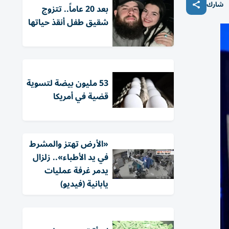
شارك
بعد 20 عاماً.. تتزوج
شقيق طفل أنقذ حياتها
53 مليون بيضة لتسوية
قضية في أمريكا
«الأرض تهتز والمشرط
في يد الأطباء».. زلزال
يدمر غرفة عمليات
يابانية (فيديو)