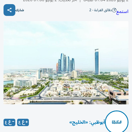
دقائق القراءة - 2
استمع
شارك
أبوظبي: «الخليج»