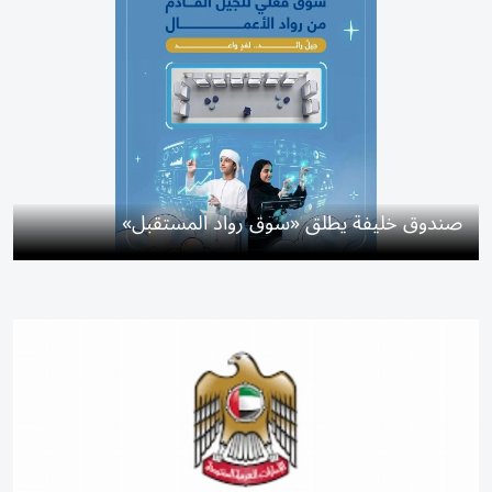
صندوق خليفة يطلق «سوق رواد المستقبل»