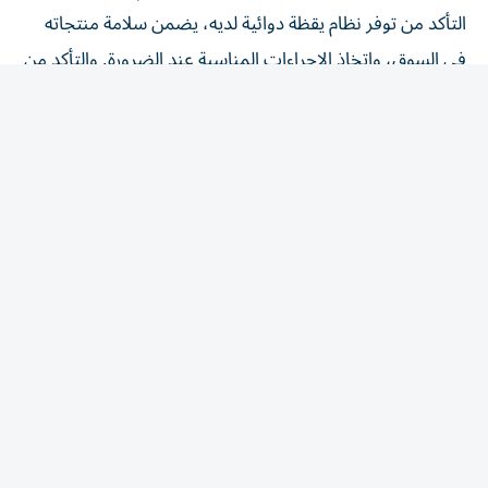
التأكد من توفر نظام يقظة دوائية لديه، يضمن سلامة منتجاته
في السوق، واتخاذ الإجراءات المناسبة عند الضرورة. والتأكد من
أن جميع المعلومات المرتبطة بتوازن المنافع والمخاطر للمنتج
الطبي، تُبلّغ إلى الوحدة التنظيمية، وفق الضوابط والشروط
الواردة في الدليل. وإنشاء نظام لجمع التقارير المتعلقة بالآثار
المعاكسة المشتبه فيها الخاصة بمنتجاته المتداولة، وتسجيلها
والإبلاغ عنها مع الالتزام بتشريعات حماية البيانات. ووضع
أنظمة لتتبع تقارير الآثار المعاكسة ومتابعتها مع الالتزام
بالتشريعات المعمول بها والمتعلقة بحماية البيانات، الاحتفاظ
ببيانات اليقظة الدوائية وتقارير السلامة المتعلقة بكل منتج
طبي، بحسب التشريعات المعمول بها. وتوفير شخص مؤهل
ونائب له شريطة أن يمتلكا معرفة نظرية وعملية كافية لأداء
مهام اليقظة الدوائية، أن يكونا حاصلين على بكالوريوس في