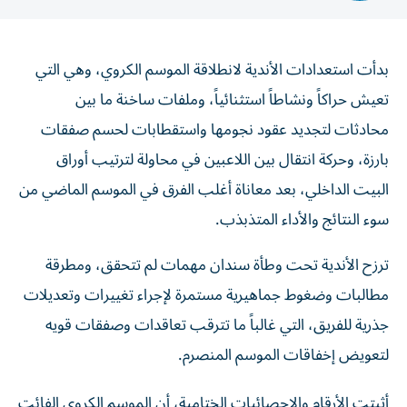
بدأت استعدادات الأندية لانطلاقة الموسم الكروي، وهي التي
تعيش حراكاً ونشاطاً استثنائياً، وملفات ساخنة ما بين
محادثات لتجديد عقود نجومها واستقطابات لحسم صفقات
بارزة، وحركة انتقال بين اللاعبين في محاولة لترتيب أوراق
البيت الداخلي، بعد معاناة أغلب الفرق في الموسم الماضي من
سوء النتائج والأداء المتذبذب.
ترزح الأندية تحت وطأة سندان مهمات لم تتحقق، ومطرقة
مطالبات وضغوط جماهيرية مستمرة لإجراء تغييرات وتعديلات
جذرية للفريق، التي غالباً ما تترقب تعاقدات وصفقات قويه
لتعويض إخفاقات الموسم المنصرم.
أثبتت الأرقام والإحصائيات الختامية، أن الموسم الكروي الفائت