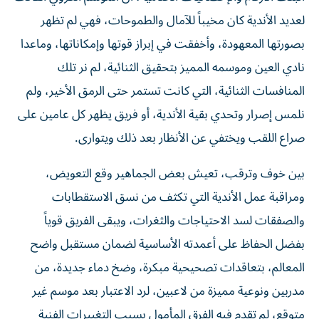
لعديد الأندية كان مخيباً للآمال والطموحات، فهي لم تظهر
بصورتها المعهودة، وأخفقت في إبراز قوتها وإمكاناتها، وماعدا
نادي العين وموسمه المميز بتحقيق الثنائية، لم نر تلك
المنافسات الثنائية، التي كانت تستمر حتى الرمق الأخير، ولم
نلمس إصرار وتحدي بقية الأندية، أو فريق يظهر كل عامين على
صراع اللقب ويختفي عن الأنظار بعد ذلك ويتوارى.
بين خوف وترقب، تعيش بعض الجماهير وقع التعويض،
ومراقبة عمل الأندية التي تكثف من نسق الاستقطابات
والصفقات لسد الاحتياجات والثغرات، ويبقى الفريق قوياً
بفضل الحفاظ على أعمدته الأساسية لضمان مستقبل واضح
المعالم، بتعاقدات تصحيحية مبكرة، وضخ دماء جديدة، من
مدربين ونوعية مميزة من لاعبين، لرد الاعتبار بعد موسم غير
متوقع، لم تقدم فيه الفرق المأمول بسبب التغييرات الفنية