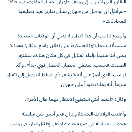
التقارير التي أشارت إلى وقف طهران لمسار المفاوضات، قائلاً:
«لم أتلقَّ أي تواصل من طهران بشأن تقارير تفيد بتعليقها
للمحادثات».
وأوضح ترامب أن هذا التطور لا يعني أن الولايات المتحدة
ستستأنف عملياتها العسكرية على نطاق واسع. وقال: «هذا لا
يعني أننا سنبدأ بإلقاء القنابل في كل مكان هناك. سنلتزم
الصمت فحسب. سنبقي الحصار. الحصار قوي جداً». وأكد
ترامب، الذي أصرّ على أنه لا يشعر بأي ضغط للتوصل إلى اتفاق
سريعاً، أنه يملك نفوذاً على طهران.
وقال: «أعتقد أنني أستطيع الانتظار مهما طال الأمر».
وأعلنت الولايات المتحدة وإيران فجر أمس شن سلسلة
هجمات متبادلة في ضربة جديدة لوقف إطلاق النار، في وقت