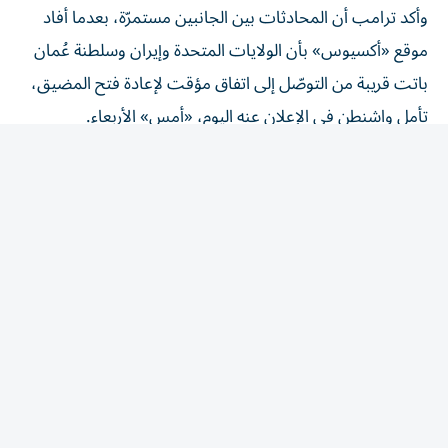
موقع «أكسيوس» بأن الولايات المتحدة وإيران وسلطنة عُمان
باتت قريبة من التوصّل إلى اتفاق مؤقت لإعادة فتح المضيق،
تأمل واشنطن في الإعلان عنه اليوم، «أمس» الأربعاء.
وقال ترامب خلال زيارته إلى ولاية كاليفورنيا «سيُعاد فتح
المضيق قريباً جداً، وإلا فإنهم سيتعرّضون لضربة قوية جداً،
وعندها سيُفتح المضيق أيضاً».
وأضاف «نجري مناقشات جيدة جداً»، مؤكداً حرص طهران على
التوصل إلى اتفاق يضع حدّاً لأشهُر من الصراع.
وتابع «الأمر الوحيد المهمّ هو الأفعال. وهم يريدون التوصل إلى
اتفاق. سنرى ما سيحدث»، قائلاً «لديّ متّسع من الوقت».
ونقل موقع أكسيوس عن مسؤولين إقليميين ومسؤول أمريكي،