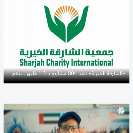
«الشارقة الخيرية» تنفذ 804 مشاريع بـ 1.3 مليون درهم