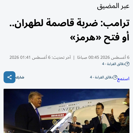
عبر المضيق
ترامب: ضربة قاصمة لطهران..
أو فتح «هرمز»
6 أغسطس 2026 00:45 صباحًا
|
آخر تحديث:
6 أغسطس 01:41 2026
دقائق القراءة - 4
دقائق القراءة - 4
استمع
شارك