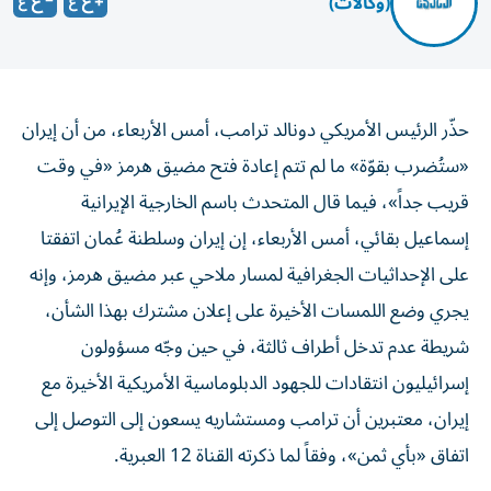
(وكالات)
حذّر الرئيس الأمريكي دونالد ترامب، أمس الأربعاء، من أن إيران
«ستُضرب بقوّة» ما لم تتم إعادة فتح مضيق هرمز «في وقت
قريب جداً»، فيما قال ‌المتحدث باسم الخارجية الإيرانية ​
إسماعيل بقائي، أمس الأربعاء، إن ‌إيران وسلطنة عُمان اتفقتا
‌على الإحداثيات الجغرافية لمسار ملاحي عبر مضيق هرمز، وإنه
يجري وضع اللمسات الأخيرة على ​إعلان مشترك بهذا ‌الشأن،
شريطة عدم تدخل أطراف ثالثة، في حين وجّه مسؤولون
إسرائيليون انتقادات للجهود الدبلوماسية الأمريكية الأخيرة مع
إيران، معتبرين أن ترامب ومستشاريه يسعون إلى التوصل إلى
اتفاق «بأي ثمن»، وفقاً لما ذكرته القناة 12 العبرية.
وأكد ترامب أن المحادثات بين الجانبين مستمرّة، بعدما أفاد