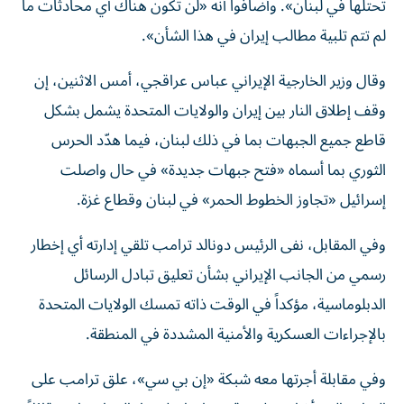
تحتلها في لبنان». وأضافوا أنه «لن تكون هناك أي محادثات ما
لم تتم تلبية مطالب إيران في هذا الشأن».
وقال وزير الخارجية الإيراني عباس عراقجي، أمس الاثنين، إن
وقف إطلاق النار بين إيران والولايات المتحدة يشمل بشكل
قاطع جميع الجبهات بما في ذلك لبنان، فيما هدّد الحرس
الثوري بما أسماه «فتح جبهات جديدة» في حال واصلت
إسرائيل «تجاوز الخطوط الحمر» في لبنان وقطاع غزة.
وفي المقابل، نفى الرئيس دونالد ترامب تلقي إدارته أي إخطار
رسمي من الجانب الإيراني بشأن تعليق تبادل الرسائل
الدبلوماسية، مؤكداً في الوقت ذاته تمسك الولايات المتحدة
بالإجراءات العسكرية والأمنية المشددة في المنطقة.
وفي مقابلة أجرتها معه شبكة «إن بي سي»، علق ترامب على