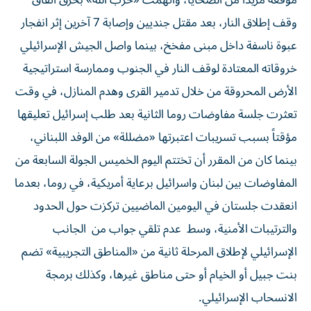
موقعة مزيداً من الضحايا، واتهمت «حزب الله» بخرق اتفاق
وقف إطلاق النار، بعد مقتل جنديين وإصابة 7 آخرين إثر انفجار
عبوة ناسفة داخل مبنى مفخخ، بينما واصل الجيش الإسرائيلي
خروقاته المعتادة لوقف النار في الجنوب وممارسة استراتيجية
الأرض المحروقة من خلال تدمير القرى وهدم المنازل، في وقت
تعثرت جلسة مفاوضات روما الثانية بعد طلب إسرائيل تعليقها
مؤقتاً بسبب تسريبات اعتبرتها «مضللة» من الوفد اللبناني،
بينما كان من المقرر أن تختتم اليوم الخميس الجولة السابعة من
المفاوضات بين لبنان واسرائيل برعاية أمريكية، في روما، بعدما
انعقدت جلستان في اليومين الماضيين تركزت حول الحدود
والترتيبات الأمنية، وسط عدم تلقي جواب من الجانب
الإسرائيلي لإطلاق المرحلة ثانية من «المناطق التجريبية» تضم
بنت جبيل أو الخيام أو حتى مناطق غيرها، وكذلك برمجة
الانسحاب الإسرائيلي.