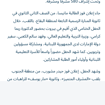
جاء إعلان فوز الطالبة مانيسا، من الصف الثاني الثانوي في
ثانوية المنارة الرسمية التابعة لمنطقة البقاع، باللقب، خلال
الحفل الختامي الذي أقيم في بيروت بحضور الدكتورة ريما
كرامي، وزيرة التربية والتعليم العالي، وفهد سالم الكعبي، سفير
دولة الإمارات لدى الجمهورية اللبنانية، ومشاركة مسؤولين
وتربويين. كما شهد الحفل حضوراً واسعاً للأسرة التعليمية
اللبنانية وأولياء أمور الطلبة المشاركين.
وشهد الحفل، إعلان فوز حيدر مشورب، من منطقة الجنوب
بلقب «المشرف المتميز»، وثانوية «مار يوسف» للراهبات من
منطقة زحلة «المدرسة المتميزة».
وفي فئة أصحاب الهمم، التي شارك فيها 2514 طالباً وطالبة،
أحرز الطالب أحمد علي قطيش، من الصف الثامن في