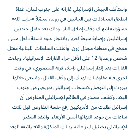
واستأنف الجيش الإسرائيلي غاراته على جنوب لبنان، غداة
انطلاق المحادثات بين الجانبين في روما، محمّلاً «حزب الله»
مسؤولية انتهاك وقف إطلاق النار، وذلك بعد مقتل جنديين
إسرائيليين وإصابة سبعة آخرين بانفجار عبوة ناسفة داخل مبنى
مفخخ في منطقة مجدل زون. وأعلنت السلطات اللبنانية مقتل
شخص وإصابة 12 على الأقل جراء الغارات الإسرائيلية. وجاءت
الغارات بعد إنذار إسرائيلي بإخلاء قرية المنصوري، في وقت
تجري فيه مفاوضات تهدف إلى وقف القتال، وتسعى خلالها
بيروت إلى التوصل لانسحاب إسرائيلي تدريجي من جنوب
البلاد. وكشف مصدر في الطاقم الإسرائيلي المفاوض أن
إسرائيل طلبت من الأمريكيين رفع جلسة التفاوض قبل ثلاث
ساعات من موعد انتهائها أمس الأربعاء. وانتقد السفير
الإسرائيلي يحيئيل ليتر «التسريبات المتكرّرة والافترائية» للوفد