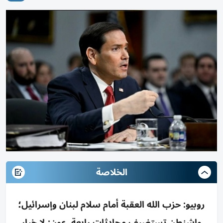
الخلاصة
روبيو: حزب الله العقبة أمام سلام لبنان وإسرائيل؛
واشنطن تستضيف محادثات رابعة. عون: لا خيار