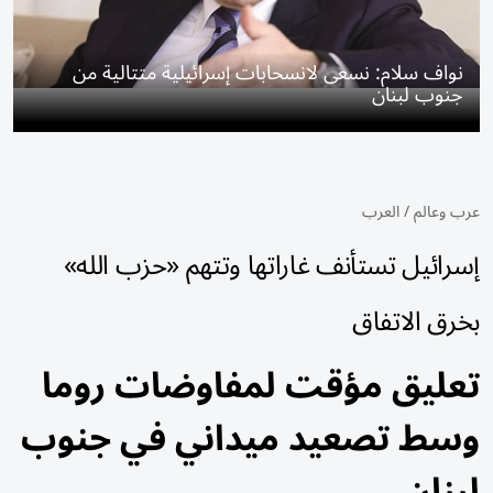
نواف سلام: نسعى لانسحابات إسرائيلية متتالية من
جنوب لبنان
عرب وعالم
/
العرب
إسرائيل تستأنف غاراتها وتتهم «حزب الله»
بخرق الاتفاق
تعليق مؤقت لمفاوضات روما
وسط تصعيد ميداني في جنوب
لبنان