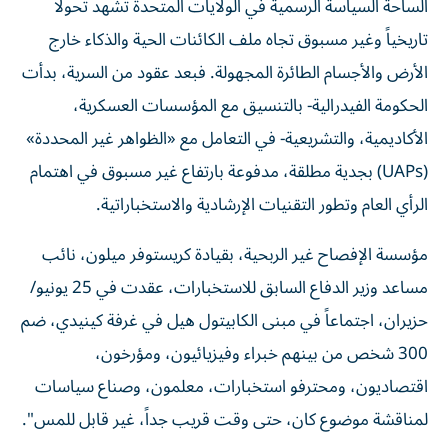
الساحة السياسة الرسمية في الولايات المتحدة تشهد تحولاً
تاريخياً وغير مسبوق تجاه ملف الكائنات الحية والذكاء خارج
الأرض والأجسام الطائرة المجهولة. فبعد عقود من السرية، بدأت
الحكومة الفيدرالية- بالتنسيق مع المؤسسات العسكرية،
الأكاديمية، والتشريعية- في التعامل مع «الظواهر غير المحددة»
(UAPs) بجدية مطلقة، مدفوعة بارتفاع غير مسبوق في اهتمام
الرأي العام وتطور التقنيات الإرشادية والاستخباراتية.
مؤسسة الإفصاح غير الربحية، بقيادة كريستوفر ميلون، نائب
مساعد وزير الدفاع السابق للاستخبارات، عقدت في 25 يونيو/
حزيران، اجتماعاً في مبنى الكابيتول هيل في غرفة كينيدي، ضم
300 شخص من بينهم خبراء وفيزيائيون، ومؤرخون،
اقتصاديون، ومحترفو استخبارات، معلمون، وصناع سياسات
لمناقشة موضوع كان، حتى وقت قريب جداً، غير قابل للمس".