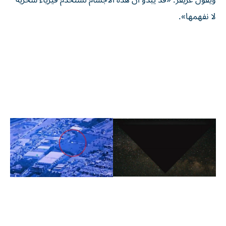
ويقول غريفز: «قد يبدو أن هذه الأجسام تستخدم فيزياء سحرية
لا نفهمها».