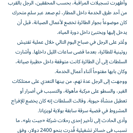
وأظهرت تسجيلات المراقبة، بحسب المحققين، الرجل بالقرب
من أحد طرق الخدمة داخل المطار، ثم صعد عبر سلم متحرك
كان موضوعاً بجوار الطائرة تخضع لأعمال الصيانة، قبل أن
يدخل إليها ويختبئ داخل دورة المياه.
وعُثر على الرجل في صباح اليوم التالي خلال عملية تفتيش
روتينية للطائرة، بعدما قضى ساعات الليل داخلها. وأشارت
السلطات إلى أن الطائرة كانت متوقفة داخل حظيرة صيانة،
وكان بابها مفتوحاً أثناء أعمال الخدمة.
ووجهت إلى الرجل عدة تهم، من بينها التعدي على ممتلكات
الغير، والسطو على مركبة مأهولة، والتسبب في أضرار أو
تعطيل منشأة حيوية. وقالت السلطات إنه كان يخضع للإفراج
المشروط في قضية سرقة سابقة بولاية لويزيانا.
وأدى الحادث إلى تأخير إحدى رحلات شركة «جيت بلو»، ما
تسبب في خسائر تشغيلية قُدرت بنحو 2400 دولار، وفق