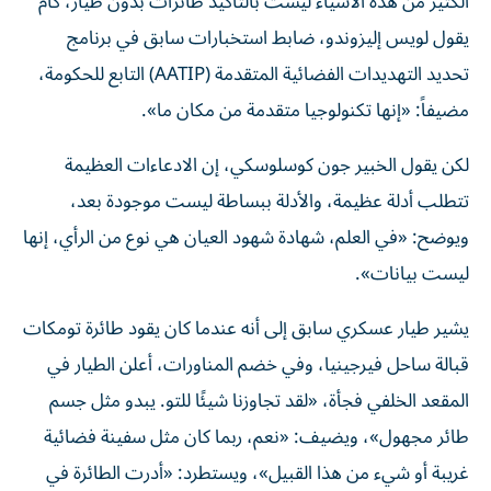
الكثير من هذه الأشياء ليست بالتأكيد طائرات بدون طيار، كام
يقول لويس إليزوندو، ضابط استخبارات سابق في برنامج
تحديد التهديدات الفضائية المتقدمة (AATIP) التابع للحكومة،
مضيفاً: «إنها تكنولوجيا متقدمة من مكان ما».
لكن يقول الخبير جون كوسلوسكي، إن الادعاءات العظيمة
تتطلب أدلة عظيمة، والأدلة ببساطة ليست موجودة بعد،
ويوضح: «في العلم، شهادة شهود العيان هي نوع من الرأي، إنها
ليست بيانات».
يشير طيار عسكري سابق إلى أنه عندما كان يقود طائرة تومكات
قبالة ساحل فيرجينيا، وفي خضم المناورات، أعلن الطيار في
المقعد الخلفي فجأة، «لقد تجاوزنا شيئًا للتو. يبدو مثل جسم
طائر مجهول»، ويضيف: «نعم، ربما كان مثل سفينة فضائية
غريبة أو شيء من هذا القبيل»، ويستطرد: «أدرت الطائرة في