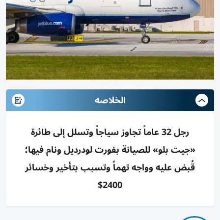
الخلاصه
رجل 32 عاماً تجاوز سياجاً وتسلل إلى طائرة
«جيت بلو» للصيانة بفورت لودرديل ونام فيها؛
قُبض عليه وواجه تهماً وتسبب بتأخير وخسائر
2400$