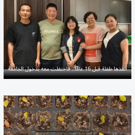
أنقذها طفلة قبل 16 عاماً.. فاحتفلت معه بدخول الجامعة