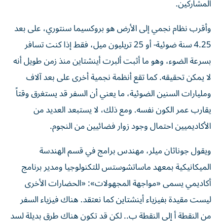
المشاركين.
وأقرب نظام نجمي إلى الأرض هو بروكسيما سنتوري، على بعد
4.25 سنة ضوئية- أو 25 تريليون ميل، فقط إذا كنت تسافر
بسرعة الضوء، وهو ما أثبت ألبرت أينشتاين منذ زمن طويل أنه
لا يمكن تحقيقه. كما تقع أنظمة نجمية أخرى على بعد آلاف
ومليارات السنين الضوئية، ما يعني أن السفر قد يستغرق وقتاً
يقارب عمر الكون نفسه. ومع ذلك، لا يستبعد العديد من
الأكاديميين احتمال وجود زوار فضائيين من النجوم.
ويقول جوناثان ميلر، مهندس برامج في قسم الهندسة
الميكانيكية بمعهد ماساتشوستس للتكنولوجيا ومدير برنامج
أكاديمي يسمى «مواجهة المجهولات»: «الحضارات الأخرى
ليست مقيدة بفيزياء أينشتاين كما نعتقد. هناك فيزياء السفر
من النقطة أ إلى النقطة ب.. لكن قد تكون هناك طرق بديلة لسد