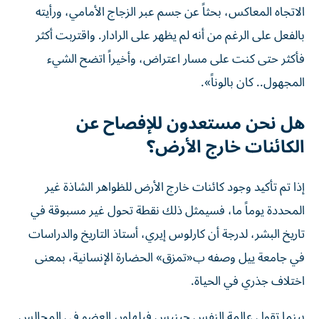
الاتجاه المعاكس، بحثاً عن جسم عبر الزجاج الأمامي، ورأيته
بالفعل على الرغم من أنه لم يظهر على الرادار. واقتربت أكثر
فأكثر حتى كنت على مسار اعتراض، وأخيراً اتضح الشيء
المجهول.. كان بالوناً».
هل نحن مستعدون للإفصاح عن
الكائنات خارج الأرض؟
إذا تم تأكيد وجود كائنات خارج الأرض للظواهر الشاذة غير
المحددة يوماً ما، فسيمثل ذلك نقطة تحول غير مسبوقة في
تاريخ البشر، لدرجة أن كارلوس إيري، أستاذ التاريخ والدراسات
في جامعة ييل وصفه ب«تمزق» الحضارة الإنسانية، بمعنى
اختلاف جذري في الحياة.
بينما تقول عالمة النفس جينيس فيلهاور، العضو في المجالس