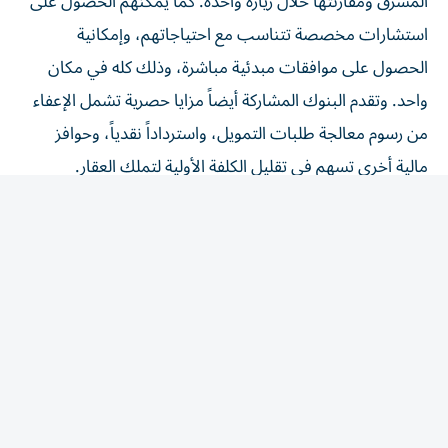
استشارات مخصصة تتناسب مع احتياجاتهم، وإمكانية
الحصول على موافقات مبدئية مباشرة، وذلك كله في مكان
واحد. وتقدم البنوك المشاركة أيضاً مزايا حصرية تشمل الإعفاء
من رسوم معالجة طلبات التمويل، واسترداداً نقدياً، وحوافز
مالية أخرى تسهم في تقليل الكلفة الأولية لتملك العقار.
واستناداً إلى أهلية كل عميل وسياسات الإقراض المعتمدة لدى
كل بنك، يمكن للمواطنين الإماراتيين الاستفادة من تمويل
يصل إلى 85% من قيمة العقار، فيما يمكن للمقيمين الحصول
على تمويل يصل إلى 80%. كما تتوفر حلول تمويلية لمشاريع
البيع على الخريطة المؤهلة، التي بلغت نسبة إنجازها 30%، ما
يوسع نطاق خيارات التمويل عبر مجموعة واسعة من العقارات.
كما تتيح الفعالية للمقيمين داخل دولة الإمارات والمشترين
الدوليين استكشاف حلول تمويل عقاري مرنة، تتناسب مع
احتياجاتهم المختلفة. وتشمل هذه الحلول، بالنسبة للعملاء