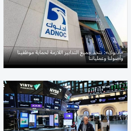
«أدنوك»: نتخذ جميع التدابير اللازمة لحماية موظفينا
وأصولنا وعملياتنا