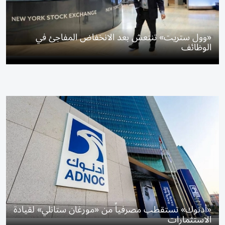
«وول ستريت» تنتعش بعد الانخفاض المفاجئ في
الوظائف
«أدنوك» تستقطب مصرفياً من «مورغان ستانلي» لقيادة
الاستثمارات