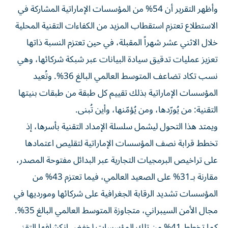
وأظهر التقرير أن 54% من المؤسسات الإماراتية المشاركة في
الاستطلاع تعتزم استقطاب المزيد من الكفاءات التقنية المحلية
خلال الاثني عشر شهراً المقبلة، في حين تعتزم النسبة ذاتها
تعزيز عمليات تدقيق سيادة البيانات عبر شبكة شركائها، وهي
نسب تكاد تضاعف المتوسط العالمي البالغ 36%. وتُعيد
المؤسسات الإماراتية بذلك تقييم كل طبقة من طبقات بنيتها
التقنية: من يُورّدها، ومن يُؤمّنها، وأين تُبنى.
ويمتد هذا التحول ليشمل سلسلة الإمداد التقنية بأسرها، إذ
تخطط قرابة نصف المؤسسات الإماراتية لتقليص اعتمادها
على تراخيص البرمجيات التجارية عبر البدائل مفتوحة المصدر،
مقارنة بـ31% على الصعيد العالمي، فيما تعتزم 43% من
المؤسسات تشديد الرقابة الجغرافية على شركائها ومورديها في
مجال الأمن السيبراني، متجاوزة المتوسط العالمي البالغ 35%.
كما تخطط 41% من تلك المؤسسات لخفض انكشافها التقني،