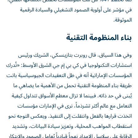
في مؤشر على أولوية الصمود التشغيلي والسيادة الرقمية
الموثوقة.
بناء المنظومة التقنية
وفي هذا السياق، قال روبرت بتازينسكي، الشريك ورئيس
استشارات التكنولوجيا في كي بي إم جي الشرق الأوسط: «تُدرك
المؤسسات الإماراتية أنه في ظل التعقيدات الجيوسياسية باتت
طريقة بناء المنظومة التقنية تحمل من الأهمية ما يضاهي ما
يُبنى في حد ذاته. فبينما لا تزال معظم الأسواق تتداول كيفية
التعامل مع عالم أكثر تشرذماً، نرى في الإمارات مؤسسات
اتخذت قرارها بالفعل وانتقلت إلى التنفيذ. ويعكس التوجه نحو
استقطاب المواهب المحلية، وتعزيز سيادة البيانات، وتشديد
الرقابة على سلاسل الإمداد نهجاً قيادياً يُعامل الصمود والابتكار