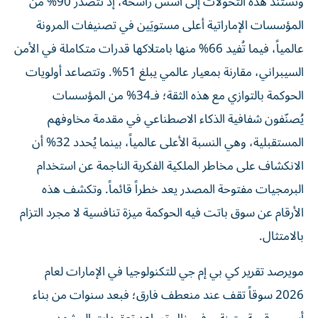
وتستند هذه التحولات إلى أسس راسخة، إذ تتصدر 90% من
المؤسسات الإماراتية أعلى مستويَين في تصنيفات المرونة
عالمياً، فيما تُفيد 66% منها بامتلاكها قدرات متكاملة في الأمن
السيبراني، مقارنة بمعيار عالمي يبلغ 51%. وتتصاعد أولويات
الحوكمة بالتوازي مع هذه الثقة؛ فـ34% من المؤسسات
يُصنّفون شفافية الذكاء الاصطناعي في مقدمة مخاوفهم
المستقبلية، وهي النسبة الأعلى عالمياً، بينما يُحدد 32% أن
الانكشاف على مخاطر الملكية الفكرية الناجمة عن استخدام
البرمجيات مفتوحة المصدر يعد خطراً قائماً. وتكشف هذه
الأرقام عن سوق باتت فيه الحوكمة ميزة تنافسية لا مجرد التزام
بالامتثال.
مويرصد تقرير كي بي إم جي للتكنولوجيا في الإمارات لعام
2026 سوقاً تقف عند منعطف فارق؛ فبعد سنوات من بناء