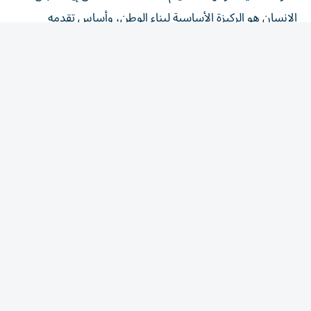
الإنسان هو الركيزة الأساسية لبناء الوطن، وأساس تقدمه
وازدهاره.
وأضاف سموه أن الإمارات ستواصل السير على نهج الوالد
المؤسس، والتمسك بالقيم والمبادئ التي أرساها، واستكمال
مسيرة البناء والتنمية، جيلاً بعد جيل، بما يحقق تطلعات الوطن
وأبنائه، ويعزز مكانة الدولة وريادتها عالمياً.
حيث تبقى الذكرى الستون لتولّي الشيخ زايد مقاليد الحكم
مناسبة وطنية تستحضر واحدةً من أهم المحطات في تاريخ
الإمارات، وتجسد بداية مسيرةٍ لم تتوقف، ولا تزال ثمارها
حاضرة في كل إنجاز تحققه الدولة، وفي كل خطوة تخطوها نحو
المستقبل.