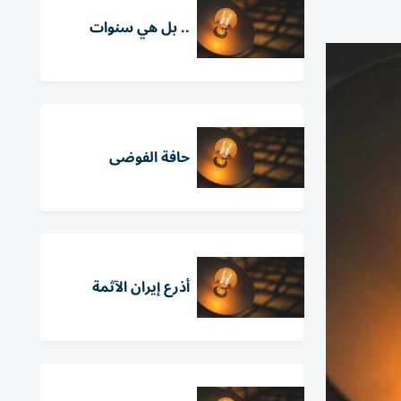
.. بل هي سنوات
حافة الفوضى
أذرع إيران الآثمة