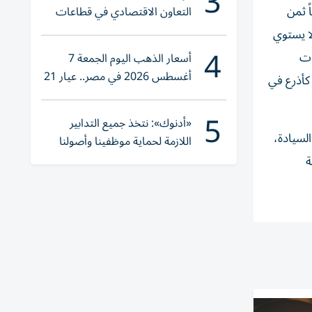
3
ً ثمن
التعاون الاقتصادي في قطاعات
حيوية
لا يستوي
4
ات
أسعار الذهب اليوم الجمعة 7
أغسطس 2026 في مصر.. عيار 21
كأذرع في
يقترب من هذا الرقم
5
«أدنوك»: نتخذ جميع التدابير
لسيادة،
اللازمة لحماية موظفينا وأصولنا
وعملياتنا
ة