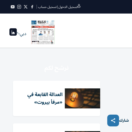
تسجيل الدخول
|
تسجيل حساب
دبي
--°
نرشح لكم
العدالة القابعة في
«مرفأ بيروت»
شارك