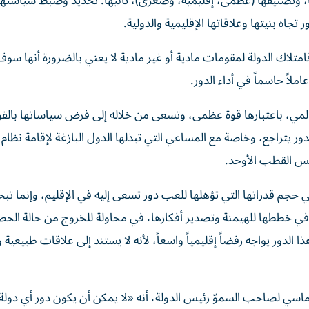
ها، وتصنيفها (عظمى، إقليمية، وصغرى)، ثانيها: تحديد وضبط سياستها
 تجاه بنيتها وعلاقاتها الإقليمية والدولية.
متلاك الدولة لمقومات مادية أو غير مادية لا يعني بالضرورة أنها سو
عاملاً حاسماً في أداء الدور.
عالمي، باعتبارها قوة عظمى، وتسعى من خلاله إلى فرض سياساتها بالقو
ور يتراجع، وخاصة مع المساعي التي تبذلها الدول البازغة لإقامة نظام
يس القطب الأوحد.
عي حجم قدراتها التي تؤهلها للعب دور تسعى إليه في الإقليم، وإنما ت
 خططها للهيمنة وتصدير أفكارها، في محاولة للخروج من حالة الحص
 الدور يواجه رفضاً إقليمياً واسعاً، لأنه لا يستند إلى علاقات طبيعية
ماسي لصاحب السموّ رئيس الدولة، أنه «لا يمكن أن يكون دور أي دولة