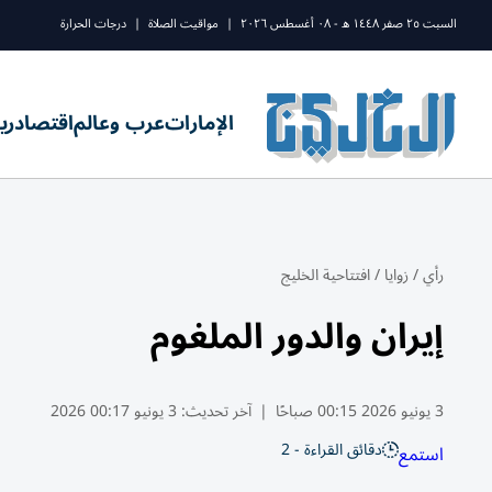
السبت ٢٥ صفر ١٤٤٨ ه - ٠٨ أغسطس ٢٠٢٦
|
مواقيت الصلاة
|
درجات الحرارة
الإمارات
عرب وعالم
اقتصاد
ري
رأي
/
زوايا
/
افتتاحية الخليج
إيران والدور الملغوم
3 يونيو 2026 00:15 صباحًا
|
آخر تحديث:
3 يونيو 00:17 2026
دقائق القراءة - 2
استمع