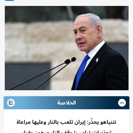
الخلاصة
نتنياهو يحذّر: إيران تلعب بالنار وعليها مراعاة
تحذيرات ترامب؛ وقف النار مرهون بقرار