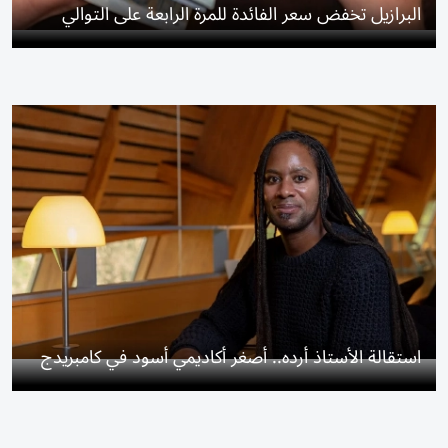
البرازيل تخفض سعر الفائدة للمرة الرابعة على التوالي
استقالة الأستاذ أرده.. أصغر أكاديمي أسود في كامبريدج