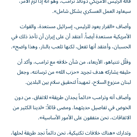
قاله الرئيس الأمريكي دونالد ترامب، وهو أنه إذا لزم الأمر،
سيعاود العمل العسكري بشكل شامل».
وأضاف «القرار يعود للرئيس، إسرائيل مستعدة، والقوات
الأمريكية مستعدة أيضاً. أعتقد أن على إيران أن تأخذ ذلك في
الحسبان، وأعتقد أنها تفعل، لكنها تلعب بالنار، وهذا واضح».
وقلّل نتنياهو، الأربعاء، من شأن خلافه مع ترامب، وأكد أن
حليفه يشاركه هدف تجريد «حزب الله» من ترسانته، وجعل
لبنان منزوع السلاح، تمهيداً لتحقيق سلام بين البلدين.
وأضاف أنه وترامب «دائماً يجدان طريقة» للاتفاق، من دون
الخوض في تفاصيل حديثهما. ومضى قائلاً: «لدينا الكثير من
الاتفاقات، نحن متفقون على الأمور الأساسية».
وتدارك «هناك خلافات تكتيكية، نحن دائماً نجد طريقة لحلها،