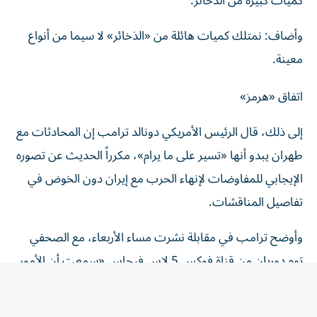
وأضاف: نمتلك كميات هائلة من «الذخائر» لا سيما من أنواع
معينة.
اتفاق «هرمز»
إلى ذلك، قال الرئيس الأمريكي دونالد ترامب ‌إن المحادثات مع
طهران يبدو أنها «تسير على ⁠ما يرام»، مكرراً الحديث عن ‌تصوره
الإيجابي للمفاوضات ‌لإنهاء الحرب مع إيران دون الخوض في
تفاصيل المناقشات.
وأوضح ترامب في مقابلة ‌نشرت مساء الأربعاء، مع الصحفي
⁠توم دوريان من قناة فوكس 5 لاس فيجاس «سمعت أن الأمور
تسير على ما يرام»، مشيراً إلى أن التوصل إلى اتفاق بشأن إعادة
⁠فتح مضيق هرمز أصبح وشيكاً.