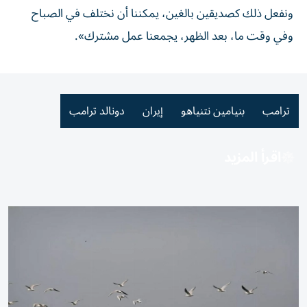
ونفعل ذلك كصديقين بالغين، يمكننا أن نختلف في الصباح
وفي وقت ما، بعد الظهر، يجمعنا عمل مشترك».
ترامب
بنيامين نتنياهو
إيران
دونالد ترامب
اقرأ المزيد