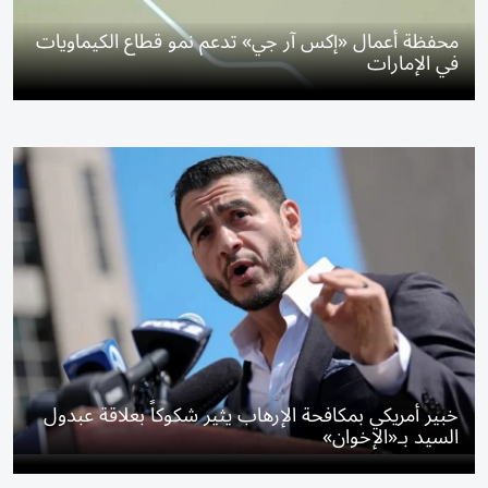
محفظة أعمال «إكس آر جي» تدعم نمو قطاع الكيماويات
في الإمارات
خبير أمريكي بمكافحة الإرهاب يثير شكوكاً بعلاقة عبدول
السيد بـ«الإخوان»