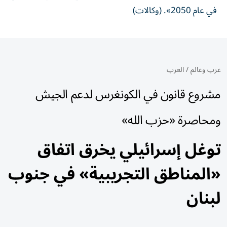
في عام 2050». (وكالات)
عرب وعالم
/
العرب
مشروع قانون في الكونغرس لدعم الجيش
ومحاصرة «حزب الله»
توغل إسرائيلي يخرق اتفاق
«المناطق التجريبية» في جنوب
لبنان