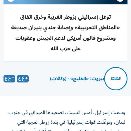
توغل إسرائيلي بزوطر الغربية وخرق اتفاق
«المناطق التجريبية» وإصابة جندي بنيران صديقة
ومشروع قانون أمريكي لدعم الجيش وعقوبات
على حزب الله
بيروت: «الخليج» - (وكالات)
وسعت إسرائيل، أمس السبت، تصعيدها الميداني في جنوب
لبنان، وتوغّلت قوات إسرائيلية في بلدة زوطر الغربية التي
ينتشر فيها الجيش اللبناني، وأقامت ساتراً ترابياً وسط البلدة