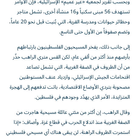
وبحسب تقرير لجمعية «عير عميم» الإسرائيلية، فإن الأوامر
تستهدف 56 مبنى سكنياً و16 منشأة أخرى، تشمل متاجر
وحظائر حيوانات ومدرسة القرية، التي بُنيت قبل نحو 20 عاماً،
وتضم صفوفاً من الأول حتى التاسع.
إلى جانب ذلك، يفخر المسيحيون الفلسطينيون بارتباطهم
بأرضهم منذ أكثر من ألفي عام، لكن القس متري الراهب حذّر
من أن الظروف في الضفة الغربية، التي تشمل تصاعد
اقتحامات الجيش الإسرائيلي، وازدياد عنف المستوطنين
مصحوبة بتردي الأوضاع الاقتصادية، باتت تدفعهم إلى الهجرة
المتزايدة، الأمر الذي يهدّد وجودهم في فلسطين.
وقال الراهب، إن أكثر من مئتي عائلة مسيحية هاجرت من
الضفة الغربية منذ اندلاع الحرب في قطاع غزة. وأضاف: «إذا
استمرت الظروف الراهنة، لن يبقى هناك أي مسيحي فلسطيني