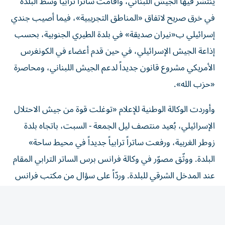
في خرق صريح لاتفاق «المناطق التجريبية»، فيما أصيب جندي
إسرائيلي ب«نيران صديقة» في بلدة الطيري الجنوبية، بحسب
إذاعة الجيش الإسرائيلي، في حين قدم أعضاء في الكونغرس
الأمريكي مشروع قانون جديداً لدعم الجيش اللبناني، ومحاصرة
«حزب الله».
وأوردت الوكالة الوطنية للإعلام «توغلت قوة من جيش الاحتلال
الإسرائيلي، بُعيد منتصف ليل الجمعة - السبت، باتجاه بلدة
زوطر الغربية، ورفعت ساتراً ترابياً جديداً في محيط ساحة»
البلدة. ووثّق مصوّر في وكالة فرانس برس الساتر الترابي المقام
عند المدخل الشرقي للبلدة. وردّاً على سؤال من مكتب فرانس
برس في القدس، قال الجيش الإسرائيلي إنه «ليس على علم
بمثل هذا الحدث في هذه المنطقة». وتُعدّ بلدة زوطر الغربية
واحدة من «المناطق التجريبية» التي نصّ عليها اتفاق الإطار،