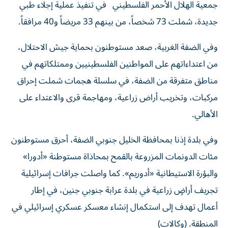
جمعية الهلال الأحمر الفلسطيني في تنفيذ عملية إجلاء طبي
جديدة، شملت 73 شخصاً، من بينهم 33 مريضاً و40 مرافقاً.
وفي الضفة الغربية، صعد مستوطنون بحماية جيش الاحتلال،
من اعتداءاتهم على المواطنين الفلسطينيين وممتلكاتهم في
مناطق متفرقة من الضفة، في سلسلة هجمات شملت إحراق
مركبات، وتخريب أراض زراعية، ومهاجمة قرى والاعتداء على
الأهالي.
وفي بلدة إذنا بمحافظة الخليل جنوبي الضفة، أحرق مستوطنون
مئات الدونمات المزروعة بالقمح بمحاذاة مستوطنة «أدورا»
والبؤرة الاستيطانية «أدوريم». كما واصلت جرافات إسرائيلية
تجريف أراضٍ زراعية في بلدة عرابة جنوبي جنين، في إطار
أعمال تهدف إلى استكمال إنشاء معسكر عسكري إسرائيلي في
المنطقة. (وكالات)