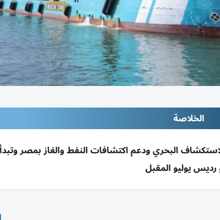
الخلاصة
يس تُدخل سفينة فخر 1 للخدمة للاستكشاف البحري ودعم اكتشافات النفط والغاز بمصر وت
 رديس يوليو المقبل