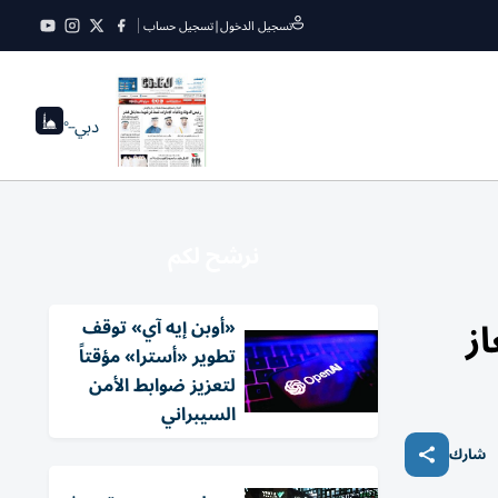
تسجيل الدخول
|
تسجيل حساب
دبي
--°
نرشح لكم
ز
«أوبن إيه آي» توقف
تطوير «أسترا» مؤقتاً
لتعزيز ضوابط الأمن
السيبراني
شارك