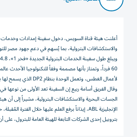
أعلنت هيئة قناة السويس، دخول سفينة إمدادات وخدمات بت
والاستكشافات البترولية، بما يُسهم في دعم جهود مصر للتو
60 فرداً، وتمتاز بأنها مصممة وفقاً للتكنولوجيا الأحدث عا
لأعمال الغطس، وتعمل الوحدة بنظام DP2 الذي يسمح لها بتثبيت الوحدة في مكانها دون الحاجة لرمي المخطاف.
وقال الفريق أسامة ربيع إن السفينة تعد الأولى من نوعه
الجسات البحرية والاستكشافات البترولية، مشيراً إلى أن هي
الإنجليزية ABL، إيذاناً برفع العلم عليها خلال الف
بتروبيل إحدى الشركات التابعة للهيئة العامة للبترول، على أن