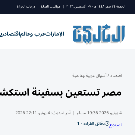
الجمعة ٢٤ صفر ١٤٤٨ ه - ٠٧ أغسطس ٢٠٢٦
|
مواقيت الصلاة
|
درجات الحرارة
الإمارات
عرب وعالم
اقتصاد
ري
اقتصاد
/
أسواق عربية وعالمية
مصر تستعين بسفينة استكشاف 
4 يونيو 2026 19:36 مساء
|
آخر تحديث:
4 يونيو 22:11 2026
دقائق القراءة - 1
استمع