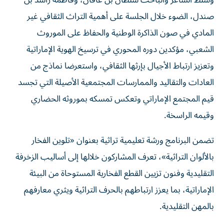
وسلط الشاعر والباحث سلطان بن غافان، وفاطمة راشد بن
صندل، الضوء خلال الجلسة على أهمية التراث الثقافي غير
المادي في صون الذاكرة الوطنية والحفاظ على الموروث
الشعبي، مؤكدين دوره المحوري في ترسيخ الهوية الإماراتية
وتعزيز ارتباط الأجيال بإرثها الثقافي، واستعرضا نماذج من
العادات والتقاليد والممارسات المجتمعية الأصيلة التي تجسد
قيم المجتمع الإماراتي وتعكس تمسكه بموروثه الحضاري
وقيمه الراسخة.
تضمن البرنامج ورشة تعليمية تراثية بعنوان «تلوين الفخار
بالألوان التراثية»، تعرف المشاركون خلالها إلى أساليب الزخرفة
التقليدية وفنون تزيين القطع الفخارية المستوحاة من البيئة
الإماراتية، بما يعزز ارتباطهم بالحرف التراثية ويثري معارفهم
بالمهن التقليدية.