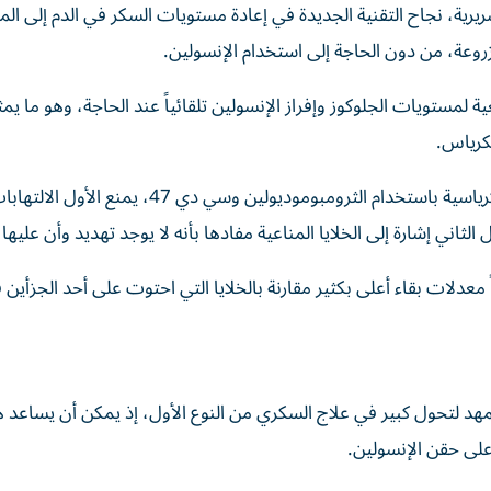
يرية، نجاح التقنية الجديدة في إعادة مستويات السكر في الدم إلى ال
ة لمستويات الجلوكوز وإفراز الإنسولين تلقائياً عند الحاجة، وهو ما ي
نكرياس.
وتحدثت الباحثة إسما يولجو قائلة: «قمنا بهندسة الجزر البنكرياسية باستخدام الثرومبوموديولين وس
الثاني إشارة إلى الخلايا المناعية مفادها بأنه لا يوجد تهديد وأن عليها 
معدلات بقاء أعلى بكثير مقارنة بالخلايا التي احتوت على أحد الجزأين
مهد لتحول كبير في علاج السكري من النوع الأول، إذ يمكن أن يساعد ه
لى حقن الإنسولين.