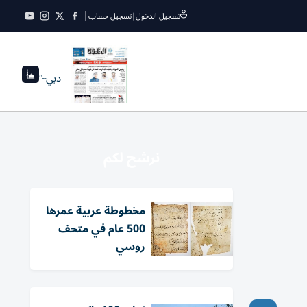
تسجيل الدخول
|
تسجيل حساب
دبي
--°
نرشح لكم
مخطوطة عربية عمرها
500 عام في متحف
روسي