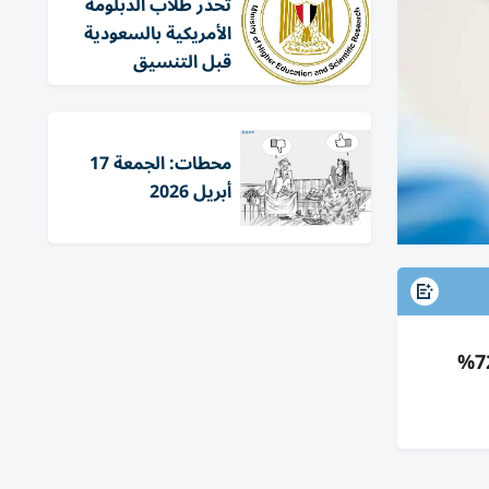
تحذر طلاب الدبلومة
الأمريكية بالسعودية
قبل التنسيق
محطات: الجمعة 17
أبريل 2026
تقنية درع مناعي لزرع جزر بنكرياس تعيد تدريب المناعة وتقلل الرفض دون مثبطات؛ نجحت قبل سريرياً بـ72%