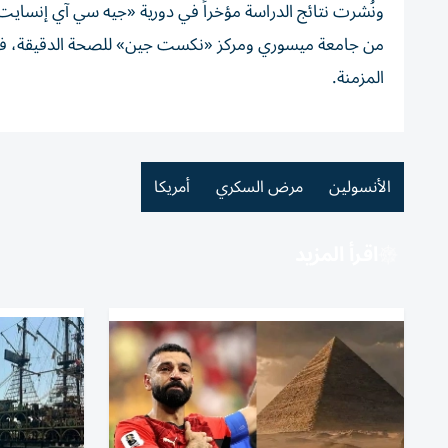
ونُشرت نتائج الدراسة مؤخراً في دورية «جيه سي آي إنساي
من جامعة ميسوري ومركز «نكست جين» للصحة الدقيقة، في إطا
المزمنة.
الأنسولين
مرض السكري
أمريكا
اقرأ المزيد