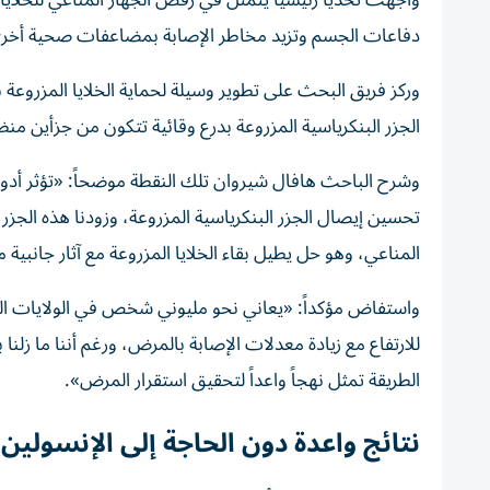
واجهت تحدياً رئيسياً يتمثل في رفض الجهاز المناعي للخلاي
دفاعات الجسم وتزيد مخاطر الإصابة بمضاعفات صحية أخر
وركز فريق البحث على تطوير وسيلة لحماية الخلايا المزروعة 
الجزر البنكرياسية المزروعة بدرع وقائية تتكون من جزأين منظ
وشرح الباحث هافال شيروان تلك النقطة موضحاً: «تؤثر أدوية
تحسين إيصال الجزر البنكرياسية المزروعة، وزودنا هذه الجز
المناعي، وهو حل يطيل بقاء الخلايا المزروعة مع آثار جانبية 
واستفاض مؤكداً: «يعاني نحو مليوني شخص في الولايات الم
للارتفاع مع زيادة معدلات الإصابة بالمرض، ورغم أننا ما زلنا 
الطريقة تمثل نهجاً واعداً لتحقيق استقرار المرض».
نتائج واعدة دون الحاجة إلى الإنسولين