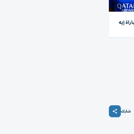
راة إيه
شارك