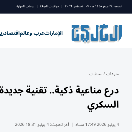
الجمعة ٢٤ صفر ١٤٤٨ ه - ٠٧ أغسطس ٢٠٢٦
|
مواقيت الصلاة
|
درجات الحرارة
الإمارات
عرب وعالم
اقتصاد
ري
منوعات
/
محطات
درع مناعية ذكية.. تقنية جديد
السكري
4 يونيو 2026 17:49 مساء
|
آخر تحديث:
4 يونيو 18:31 2026