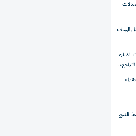
معدلات
مثل الهدف
ي دي 47، يمنع الأول الالتهابات الضارة
التراجع».
 فقط».
ذا النهج