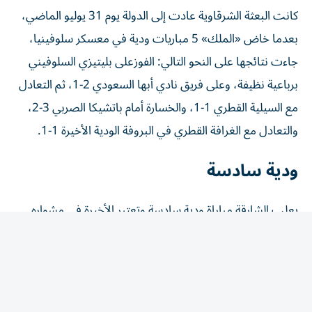
كانت البعثة الشرقاوية عادت إلى الدولة يوم 31 يوليو الماضي،
بعدما خاض «الملك» 5 مباريات ودية في معسكر سلوفينيا،
جاءت نتائجها على النحو التالي: الفوزعلى بليتيزي السلوفيني
برباعية نظيفة، وعلى فريق نادي أبها السعودي 2-1، ثم التعادل
مع السيلية القطري 1-1، والخسارة أمام باتشيكا الصربي 3-2،
والتعادل مع الغرافة القطري في البروفة الودية الأخيرة 1-1.
ودية سادسة
يعلب الشارقة مباراة ودية سادسة وتعتبر الأخيرة في مشواره
الإعدادي للموسم الجديد، وستكون أمام فريق نادي خورفكان
يوم 8 أغسطس الجاري على ملعب استاد نادي الشارقة.
وبالنظر إلى نتائج مباريات الفريق فقد حقق «الملك» انتصاريين
وتعادل في مباراتين وخسر واحدة وسجل هجومه 10 أهداف