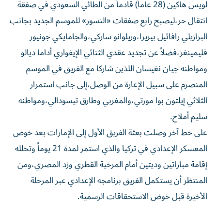
لويس هاكين (28 عاماً) قادماً من الطائي السعودي في صفقة
انتقال حر،ليصبح رابع صفقات «النسور» للموسم الجديد بجانب
البرازيلي رافائيل بيريرا،وريلوانو ساركي،والجامايكي جونيور
فليمينغز،فضلاً عن تجديد عقدي الثنائي الإيفواري أداما ديالو
ومواطنه جيان نغيسان اللذين شاركا مع الفريق في الموسم
المنصرم على سبيل الإعارة من الوصل،إلى جانب استمرار
الثلاثي إيلتون بوا مورتي،والمغربي وطارق تيسودالي،ومواطنه
سليم أملاح.
على خط آخر وصلت بعثة الفريق الأول إلى الإمارات بعد خوض
المعسكر الإعدادي في تركيا والذي استمر لمدة 21 يوماً وتخلله
إقامة مباراتين وديتين أمام المرخية القطري وزد المصري،ومن
المنتظر أن يستكمل الفريق برنامجه الإعدادي عبر المرحلة
الأخيرة قبل خوض الاستحقاقات الرسمية.