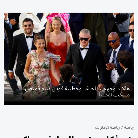
هالاند وجهة سياحية.. وخطيبة فودن تبيع قميص
منتخب إنجلترا
رياضة
/
رياضة الإمارات