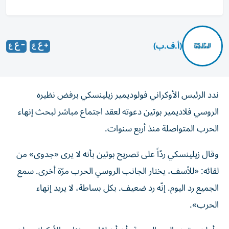
(أ.ف.ب)
ندد الرئيس الأوكراني فولوديمير زيلينسكي برفض نظيره
الروسي فلاديمير بوتين دعوته لعقد اجتماع مباشر لبحث إنهاء
الحرب المتواصلة منذ أربع سنوات.
وقال زيلينسكي ردّاً على تصريح بوتين بأنه لا يرى «جدوى» من
لقائه: «للأسف، يختار الجانب الروسي الحرب مرّة أخرى. سمع
الجميع رد اليوم. إنّه رد ضعيف. بكل بساطة، لا يريد إنهاء
الحرب».