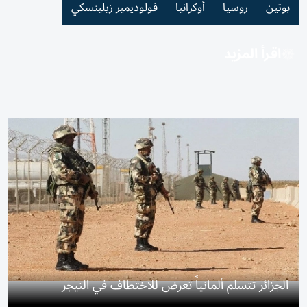
بوتين
روسيا
أوكرانيا
فولوديمير زيلينسكي
اقرأ المزيد
الجزائر تتسلم ألمانياً تعرض للاختطاف في النيجر