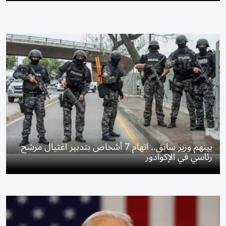
بينهم وزير سابق.. اتهام 7 أشخاص بتدبير اغتيال مرشح
رئاسي في الإكوادور