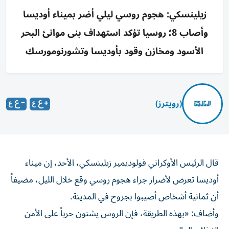
زيلينسكي: هجوم روسي ليلي أضر بميناء أوديسا
وأصاب 8؛ روسيا تؤكد استهداف بنى موانئ البحر
الأسود ومخازن وقود بأوديسا وتشورنومورسك
(رويترز)
قال ​الرئيس ⁠الأوكراني فولوديمير زيلينسكي، الأحد، ‌إن ميناء
‌أوديسا تعرض ⁠لأضرار جراء هجوم روسي وقع خلال الليل، مضيفاً
أن ​ثمانية أشخاص ‌أصيبوا بجروح في ⁠المدينة.
وأضاف: «بهذه الطريقة، فإن الروس يشنون ​حرباً ‌على ‌الأمن
الغذائي العالمي».