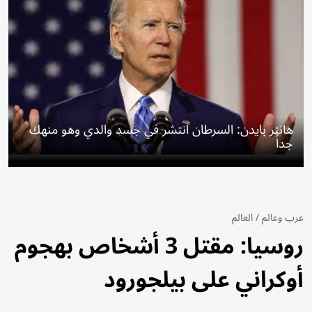
هانتر بايدن: السرطان انتشر في جسد والدي وهو منهك
جداً
عرب وعالم
/
العالم
روسيا: مقتل 3 أشخاص بهجوم
أوكراني على بيلجورود