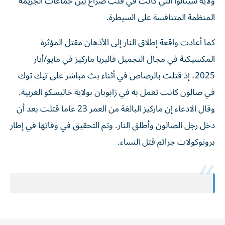
ولاية سينالوا التي كانت في قلب صراع بين جماعات الجريمة
المنظمة المتنافسة على ​السيطرة.
كما ‌أعادت واقعة إطلاق النار إلى الأذهان ‌مقتل المؤثرة
المكسيكية في مجال التجميل فاليريا ماركيز في مايو/أيار
2025، إذ قتلت بالرصاص في أثناء ‌بث مباشر ‌على تيك توك
في ⁠صالون كانت تعمل به في زابوبان ‌بولاية خاليسكو الغربية.
وقال الادعاء إن ماركيز البالغة من العمر 23 عاما قتلت ⁠بعد أن
دخل رجل الصالون ​وأطلق النار. وتم التحقيق في وفاتها في إطار
بروتوكولات جرائم قتل النساء.