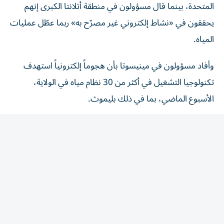
يحققون في «نشاط إلكتروني غير مصرّح به» ربما عطّل عمليات
المياه.
وأفاد مسؤولون في مينيسوتا بأن هجوماً إلكترونياً استهدف
تكنولوجيا التشغيل في أكثر من 30 نظام مياه في الولاية،
الأسبوع الماضي، بما في ذلك بليموث.
ترامب يرفض اتهام إيران
و⁠قال ترامب ‌للصحفيين ⁠في كامب ديفيد، الجمعة، إنه لا يعتقد
أن ‌إيران مسؤولة ⁠عن هجوم إلكتروني استهدف ‌أنظمة ‌المياه في
ولاية ‌مينيسوتا ‌الأمريكية.
وردّاً على تساؤل بشأن لوم مسؤولي الولاية لطهران على الهجوم،
قال ترامب: «لا أعتقد ذلك. أعتقد أنني ألوم مسؤولي مينيسوتا