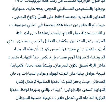
الباحثون خوارزمية تمكنت من رصد هذه البروتينات الـ 14
وربطها بالتشخيص المستقبلي للمرض بدقة عالية، متجاوزةً
المعايير التقليدية المعتمدة فقط على السنّ وتاريخ التدخين،
حيث تم التحقق من صحة هذه البصمة في ثماني مجموعات
بيانات مستقلة حول العالم، وثبت ارتفاعها حتى لدى فئة
المرضى غير المدخنين. وكشف التحليل الجيني المخبري، الذي
أجري بالتعاون مع معهد فرانسيس كريك، أن هذه البصمة
البروتينية لا يفرزها الورم نفسه، بل تعكس بيئة التهابية متغيرة
داخل الرئة تسبق تكوّن السرطان. وتنشأ هذه الحالة الالتهابية
نتيجة عوامل بيئية مثل تلوث الهواء وعوادم السيارات ودخان
السجائر، حيث يحفز التلوث الخلايا المناعية لإطلاق إشارة
التهابية تسمى «إنترلوكين-1 بيتا»، والتي بدورها توقظ الخلايا
الرئوية الخاملة التي تحمل طفرات جينية مسببة للسرطان.