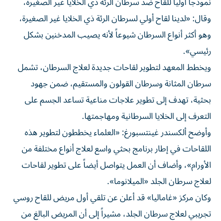
نموذجاً أولياً للقاح ضد سرطان الرئة ذي الخلايا غير الصغيرة،
وقال: «لدينا لقاح أولي لسرطان الرئة ذي الخلايا غير الصغيرة،
وهو أكثر أنواع السرطان شيوعاً لأنه يصيب المدخنين بشكل
رئيسي».
ويخطط المعهد لتطوير لقاحات جديدة لعلاج السرطان، تشمل
سرطان المثانة وسرطان القولون والمستقيم، ضمن جهود
بحثية، تهدف إلى تطوير علاجات مناعية تساعد الجسم على
التعرف إلى الخلايا السرطانية ومهاجمتها.
وأوضح ألكسندر غينتسبورغ: «العلماء يخططون لتطوير هذه
اللقاحات في إطار برنامج بحثي واسع لعلاج أنواع مختلفة من
الأورام»، وأضاف أن العمل يتواصل أيضاً على تطوير لقاحات
لعلاج سرطان الجلد «الميلانوما».
وكان مركز «غاماليا» قد أعلن عن تلقي أول مريض للقاح روسي
تجريبي لعلاج سرطان الجلد، مشيراً إلى أن المريض البالغ من