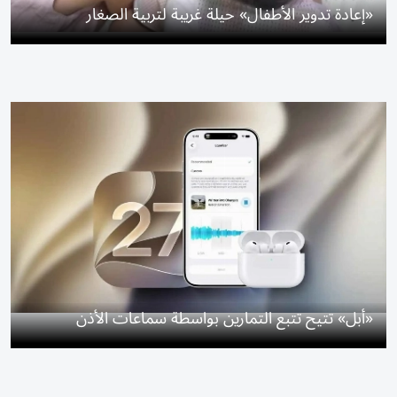
«إعادة تدوير الأطفال» حيلة غريبة لتربية الصغار
«أبل» تتيح تتبع التمارين بواسطة سماعات الأذن