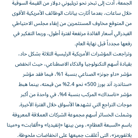
الجمعة، أدت إلى تبخر نحو تريليوني دولار من القيمة السوقية
خلال ساعات، بعدما أثارت بيانات الوظائف الأمريكية الأقوى
من المتوقع مخاوف المستثمرين من إبقاء مجلس الاحتياطي
الفيدرالي أسعار الفائدة مرتفعة لفترة أطول، وربما التفكير في
رفعها مجدداً قبل نهاية العام.
وتراجعت المؤشرات الأمريكية الرئيسية الثلاثة بشكل حاد،
بقيادة أسهم التكنولوجيا والذكاء الاصطناعي، حيث انخفض
مؤشر «داو جونز» الصناعي بنسبة 1%، فيما فقد مؤشر
«ستاندرد آند بورز 500» نحو 2.4% من قيمته، بينما هبط
مؤشر «ناسداك» المركب بنسبة 4%، في واحدة من أكبر
موجات التراجع التي تشهدها الأسواق خلال الفترة الأخيرة.
وشملت الخسائر أسهم مجموعة الشركات العملاقة المعروفة
باسم «السبعة العظام»، ومن بينها «إنفيديا» و«ألفابت» و«ميتا
بلاتفورمز»، التي أغلقت جميعها على انخفاضات ملحوظة.