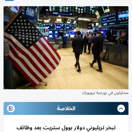
متداولون في بورصة نيويورك
الخلاصة
تبخر تريليوني دولار بوول ستريت بعد وظائف