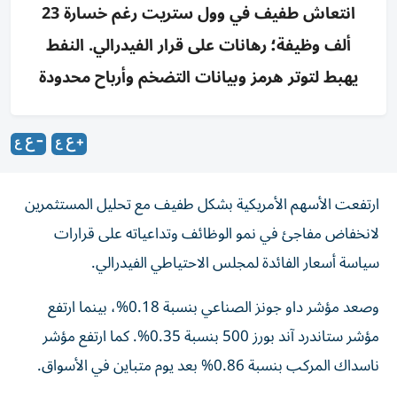
انتعاش طفيف في وول ستريت رغم خسارة 23
ألف وظيفة؛ رهانات على قرار الفيدرالي. النفط
يهبط لتوتر هرمز وبيانات التضخم وأرباح محدودة
ارتفعت الأسهم الأمريكية بشكل طفيف مع تحليل المستثمرين
لانخفاض مفاجئ في نمو الوظائف وتداعياته على قرارات
سياسة أسعار الفائدة لمجلس الاحتياطي الفيدرالي.
وصعد مؤشر داو جونز الصناعي بنسبة 0.18%، بينما ارتفع
مؤشر ستاندرد آند بورز 500 بنسبة 0.35%. كما ارتفع مؤشر
ناسداك المركب بنسبة 0.86% بعد يوم متباين في الأسواق.