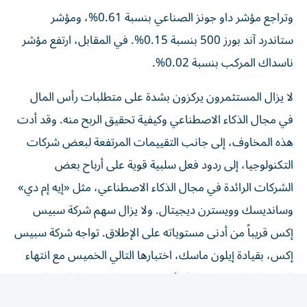
وتراجع مؤشر داو جونز الصناعي بنسبة 0.61%، ومؤشر
ستاندرد آند بورز 500 بنسبة 0.15%. في المقابل، ارتفع مؤشر
ناسداك المركب بنسبة 0.02%.
لا يزال المستثمرون يركزون بشدة على متطلبات رأس المال
في مجال الذكاء الاصطناعي وكيفية تحقيق الربح منه. وقد أدت
هذه المخاوف، إلى جانب التقييمات المرتفعة لبعض شركات
التكنولوجيا، إلى ردود فعل سلبية قوية على أرباح بعض
الشركات الرائدة في مجال الذكاء الاصطناعي، مثل «إيه إم دي»
وسانديسك وويسترن ديجيتال. ولا يزال سهم شركة سبيس
إكس قريباً من أدنى مستوياته على الإطلاق. تواجه شركة سبيس
إكس، بقيادة إيلون ماسك، اختبارها التالي الخميس مع انتهاء
فترة حظر التداول، مما قد يُعرّض سهمها لضغوط في حال بيع
المساهمين الرئيسيين لأسهمهم. ارتفع سهم إنفيديا بأكثر من