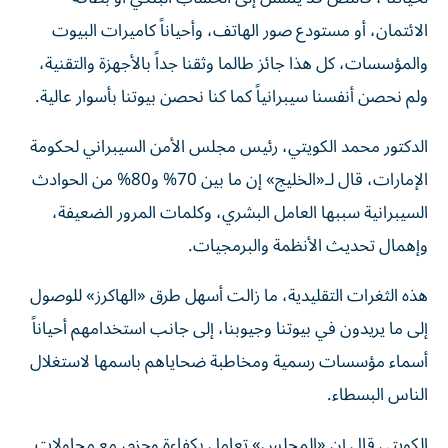
الائتمان، أو مستودع صور الهاتف، وأحياناً كاميرات البيوت
والمؤسسات، كل هذا جائز طالما وثقنا جداً بالأجهزة والتقنية،
ولم نحصن أنفسنا سيبرانياً كما كنا نحصن بيوتنا بأسوار عالية.
الدكتور محمد الكويتي، رئيس مجلس الأمن السيبراني لحكومة
الإمارات، قال لـ«الخليج» إن ما بين 70% و80% من الحوادث
السيبرانية سببها العامل البشري، وكلمات المرور الضعيفة،
وإهمال تحديث الأنظمة والبرمجيات.
هذه الثغرات التقليدية، ما زالت أسهل طرق «الهاكرز» للوصول
إلى ما يريدون في بيوتنا وجيوبنا، إلى جانب استخدامهم أحياناً
أسماء مؤسسات رسمية ومخاطبة ضحاياهم باسمها لاستغلال
الناس البسطاء.
الكويتي قال إن «المجلس» تعامل بكفاءة وحزم، مع محاولات