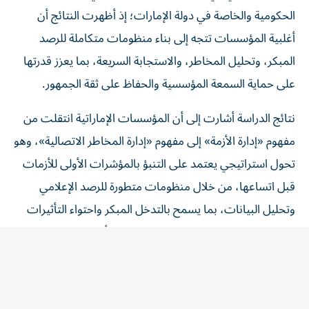
الحكومية والخاصة في دولة الإمارات؛ إذ أظهرت النتائج أن
أغلبية المؤسسات تتجه إلى بناء منظومات متكاملة للرصد
المبكر، وتحليل المخاطر، والاستجابة السريعة، بما يعزز قدرتها
على حماية السمعة المؤسسية والحفاظ على ثقة الجمهور.
نتائج الدراسة أشارت إلى أن المؤسسات الإماراتية انتقلت من
مفهوم «إدارة الأزمة» إلى مفهوم «إدارة المخاطر الاتصالية»، وهو
تحول استراتيجي يعتمد على التنبؤ بالمؤشرات الأولى للأزمات
قبل اتساعها، من خلال منظومات متطورة للرصد الإعلامي
وتحليل البيانات، بما يسمح بالتدخل المبكر واحتواء التأثيرات
المحتملة، كما كشف 73% من المشاركين أن مؤسساتهم
تعرضت لمحتوى مضلل خلال العامين الماضيين، وهو رقم
خطير يعكس اتساع ظاهرة الأخبار الزائفة والتحديات المرتبطة
بسرعة انتشارها، في فضاء رقمي لا ضابط ولا مسؤولية على من
ينشر أخباراً من خارج الدولة.