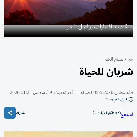
اقتصاد الإمارات يواصل النمو
رأي
/
صباح الخير
شريان للحياة
9 أغسطس 2026 00:05 صباحًا
|
آخر تحديث:
9 أغسطس 01:25 2026
دقائق القراءة - 2
دقائق القراءة - 2
استمع
شارك