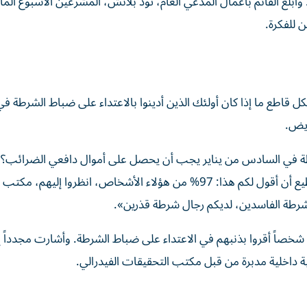
بلغ القائم بأعمال المدعي العام، تود بلانش، المشرعين الأسبوع الم
 للفكرة.
قاطع ما إذا كان أولئك الذين أدينوا بالاعتداء على ضباط الشرطة في
 في السادس من يناير يجب أن يحصل على أموال دافعي الضرائب؟»
ترامب: «لا أميل إلى قول ذلك، لكن عليّ أن أرى الأمر. أستطيع أن أقول لكم هذا: 97% من هؤلاء الأشخاص، انظروا إليهم، مكتب
 الشرطة الفاسدين، لديكم رجال شرطة قذرين».
فقالت المذيعة إنه «لا يوجد دليل على هذا الادعاء، وأن 170 شخصاً أقروا بذنبهم في الاعتداء على ضباط الشرطة. وأشارت مج