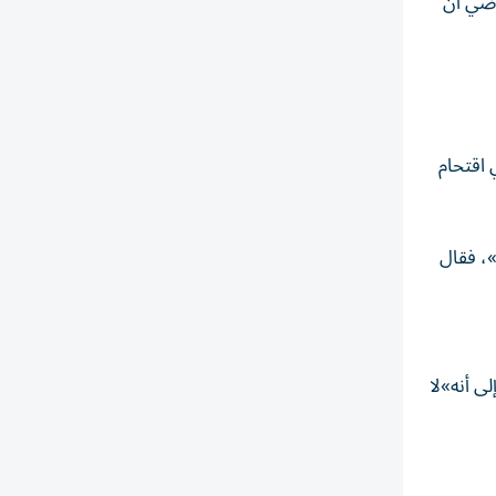
اضي أن
 اقتحام
، فقال
دداً إلى أنه»لا