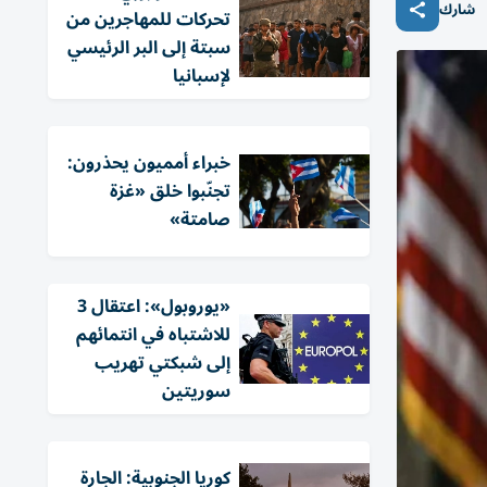
شارك
تحركات للمهاجرين من
سبتة إلى البر الرئيسي
لإسبانيا
خبراء أمميون يحذرون:
تجنّبوا خلق «غزة
صامتة»
«يوروبول»: اعتقال 3
للاشتباه في انتمائهم
إلى شبكتي تهريب
سوريتين
كوريا الجنوبية: الجارة