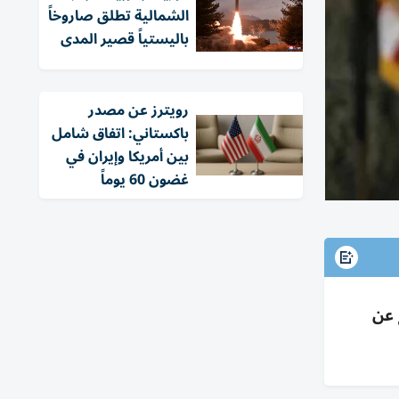
الشمالية تطلق صاروخاً
باليستياً قصير المدى
‏رويترز عن مصدر
باكستاني: اتفاق شامل
بين أمريكا وإيران في
غضون 60 يوماً
ودافع عن