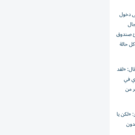
تى دخول
جال
شئ صندوق
ل حالة
رة إلى أنه «لا يوجد دليل»، أصر ترامب على وجود أدلة «هائلة». ثم انتقل إلى انتخابات عام 2020 وقال: «لقد
ري في
ر من
 «لكن يا
سدون