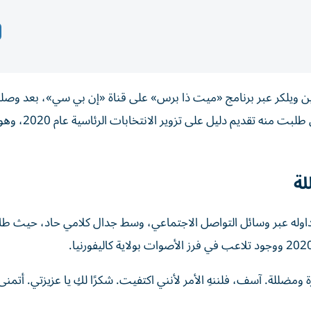
ستين ويلكر عبر برنامج «ميت ذا برس» على قناة «إن بي سي»، بعد وصل
الهجوم اللاذع عليها، متهماً شبكتها بالفساد والانحياز، 
لة
اوله عبر وسائل التواصل الاجتماعي، وسط جدال كلامي حاد، حيث طال
ومضللة. آسف، فلننهِ الأمر لأنني اكتفيت. شكرًا لكِ يا عزيزتي. أتمنى ل