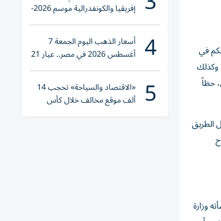
3
إفريقيا والكونفدرالية موسم 2026-
2027
4
أسعار الذهب اليوم الجمعة 7
يكم في
أغسطس 2026 في مصر.. عيار 21
اباتكم فاسدة، وأنتِ فاسدة، وبرنامج (Meet the Press) فاسد، وكذلك
يقترب من هذا الرقم
5
ي، حظاً
«الاقتصاد والسياحة» تحجب 14
ألف موقع مخالف خلال كأس
العالم 2026
ل الطريق
ح
 1.8 مليار دولار، والذي أنشأته وزارة