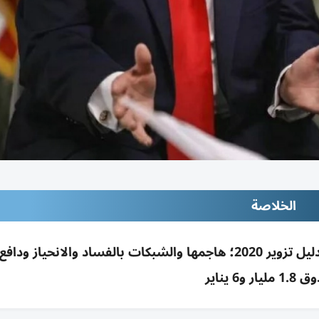
الخلاصة
ترامب أنهى مقابلة NBC بعد مطالبة المذيعة بدليل تزوير 2020؛ هاجمها والشبكات بالفساد والانحياز 
يار و6 يناير