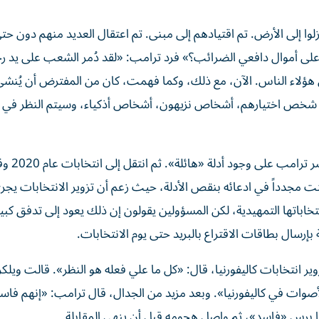
زلوا إلى الأرض. تم اقتيادهم إلى مبنى. تم اعتقال العديد منهم دون ح
لى أموال دافعي الضرائب؟» فرد ترامب: «لقد دُمر الشعب على يد ر
هؤلاء الناس. الآن، مع ذلك، وكما فهمت، كان من المفترض أن يُن
خص اختيارهم، أشخاص نزيهون، أشخاص أذكياء، وسيتم النظر في ك
وبينما استمرت ويلكر في الإشا
نت مجدداً في ادعائه بنقص الأدلة، حيث زعم أن تزوير الانتخابات يج
نتخاباتها التمهيدية، لكن المسؤولين يقولون إن ذلك يعود إلى تدفق كبي
 بإرسال بطاقات الاقتراع بالبريد حتى يوم الانتخابات.
 انتخابات كاليفورنيا، قال: «كل ما علي فعله هو النظر». قالت ويلكر:
الأصوات في كاليفورنيا». وبعد مزيد من الجدال، قال ترامب: «إنهم فا
ا برس «فاسد»، ثم واصل هجومه قبل أن ينهي المقابلة.