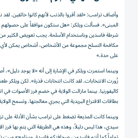
وأضاف ترامب: «لقد أقروا بالذنب لأنهم كانوا خائفين. لقد ن
المبنى». فسألت ويلكر: «هل ستكون موافقاً على حصولهم ع
شرطة فاسدين وباستخدام الأسلحة. يجب تعويض الكثير من 
مكافحة التسلح مجموعة من الأشخاص، أشخاص يمكن لأي ش
على حدة.»
زُورت الانتخابات. لقد كانت انتخابات قذرة». لكن ويلكر طع
كاليفورنيا. بينما مازالت الولاية في خضم فرز الأصوات في ا
بطاقات الاقتراع البريدية التي يجري معالجتها. وتسمح الولاية
وبينما كانت المذيعة تضغط على ترامب بشأن الأدلة على تزوير
سيدي، هذا ليس دليلاً، وهذه هي الطريقة التي يتم بها فرز 
تماماً كما أنتم فاسدون، صحافتكم فاسدة. وبرنامج» ميت ذ