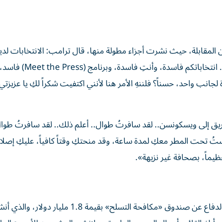
 المقابلة، حيث نشرت أجزاء مطولة منها، قال ترامب: الانتخابات لد
هذا البلد (أمريكا) كانت شبيهة بانتخابات دول العالم الثالث.. انتخ
ت فاسدة ومتحيزة لجانب واحد، حسناً؟ فلننهِ الأمر هنا لأنني اكتفيت شكراً لكِ يا عزيزت
يق إلى ويسكونسن.. لقد سافرتُ طوال.. أعلم ذلك.. لقد سافرتُ طوا
ُ تحت المطر معكِ لمدة ساعة، وقد منحتكِ وقتاً كافياً، عليكِ إصلا
ظيماً، بصحافة غير نزيهة».
وبدا ترامب منزعجاً بشكل متزايد من المذيعة أثناء محاولته الدفاع عن صندوق «مكافحة التسلح» بقيمة