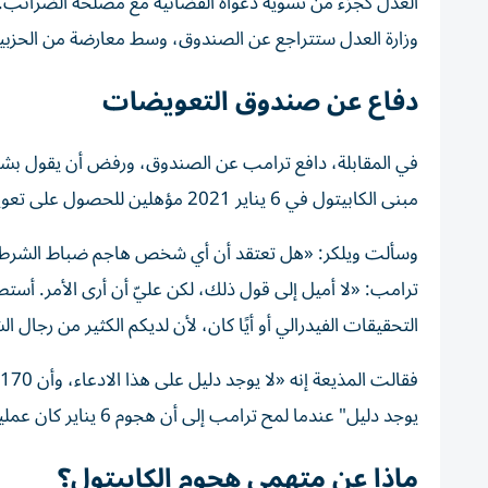
العدل كجزء من تسوية دعواه القضائية مع مصلحة الضرائب. وأ
وزارة العدل ستتراجع عن الصندوق، وسط معارضة من الحزبين
دفاع عن صندوق التعويضات
في المقابلة، دافع ترامب عن الصندوق، ورفض أن يقول بشكل 
مبنى الكابيتول في 6 يناير 2021 مؤهلين للحصول على تعويض.
وسألت ويلكر: «هل تعتقد أن أي شخص هاجم ضباط الشرطة
التحقيقات الفيدرالي أو أيًا كان، لأن لديكم الكثير من رجال
يوجد دليل" عندما لمح ترامب إلى أن هجوم 6 يناير كان عملية داخلية مدبرة من قبل مكتب التحقيقات الفيدرالي.
ماذا عن متهمي هجوم الكابيتول؟