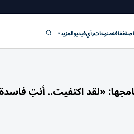
اضة
ثقافة
منوعات
رأي
فيديو
المزيد
امجها: «لقد اكتفيت.. أنتِ فاسدة