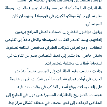
الرؤساء التنفيذيين والمشاهير ونجوم الرياضة على السفر
‌بالطائرات الخاصة بأعداد غير مسبوقة، لحضور فعاليات مرموقة
مثل سباق جائزة موناكو الكبرى ​في فورمولا1 ومهرجان ⁠كان
السينمائي.
ويقول مراقبون للقطاع إن أصحاب الدخل المرتفع يزيدون
إنفاقهم، بينما ‌تضطر الفئات المتوسطة والأقل ‌دخلاً إلى تقليص
النفقات، ومع تعرض شركات الطيران منخفض التكلفة لضغوط
بشكل خاص، بما يشير إلى نمط اقتصادي يعبر عن تفاوت في
استجابة قطاعات مختلفة للمتغيرات.
وزادت تكاليف وقود ‌الطائرات إلى الضعف تقريباً منذ بدء
الحرب في أواخر فبراير/شباط، ما أجبر شركات ⁠طيران عالمية
على إلغاء رحلات ورفع أسعار التذاكر، في وقت أدت فيه
هجمات بالصواريخ والطائرات المسيرة على دول في الخليج إلى
انخفاض الرحلات إلى نحو النصف في منطقة تشكل مركز ربط