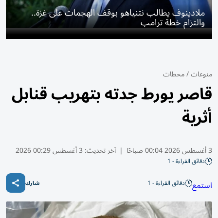
ملادينوف يطالب نتنياهو بوقف الهجمات على غزة..
والتزام خطة ترامب
منوعات
/
محطات
قاصر يورط جدته بتهريب قنابل
أثرية
3 أغسطس 2026 00:04 صباحًا
|
آخر تحديث:
3 أغسطس 00:29 2026
دقائق القراءة - 1
دقائق القراءة - 1
استمع
شارك