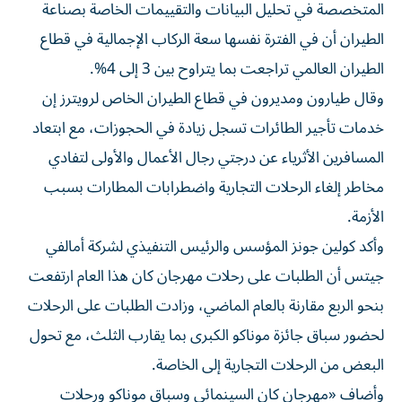
المتخصصة في تحليل البيانات والتقييمات الخاصة بصناعة
الطيران أن في الفترة نفسها سعة الركاب الإجمالية في قطاع
الطيران العالمي تراجعت ​بما يتراوح بين ‌3 إلى 4%.
وقال طيارون ومديرون في قطاع الطيران الخاص لرويترز إن
‌خدمات تأجير الطائرات تسجل زيادة في الحجوزات، مع ابتعاد
المسافرين الأثرياء عن درجتي رجال الأعمال والأولى لتفادي
مخاطر إلغاء الرحلات التجارية واضطرابات المطارات بسبب
الأزمة.
وأكد كولين جونز المؤسس والرئيس التنفيذي لشركة ‌أمالفي
جيتس أن الطلبات ‌على رحلات مهرجان كان هذا العام ⁠ارتفعت
بنحو الربع مقارنة بالعام الماضي، وزادت الطلبات على الرحلات
لحضور ‌سباق جائزة موناكو الكبرى بما يقارب الثلث، مع تحول
البعض من الرحلات التجارية إلى الخاصة.
وأضاف «مهرجان كان السينمائي وسباق موناكو ورحلات