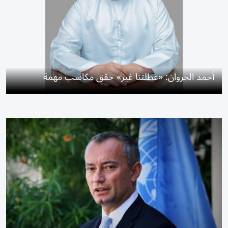
أحمد الجروان: «عطلتنا غير» حقق مكاسب مهمة