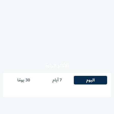
الأكثر قراءة
اليوم
7 أيام
30 يومًا
1
شرطة أبوظبي تتعامل مع حريق في جزيرة ياس
2
مشاهدة مباراة مصر ضد إسبانيا في نصف نهائي كأس العالم