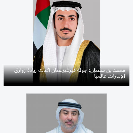
محمد بن سلطان: جولة قيرغيزستان أكدت ريادة زوارق
الإمارات عالمياً