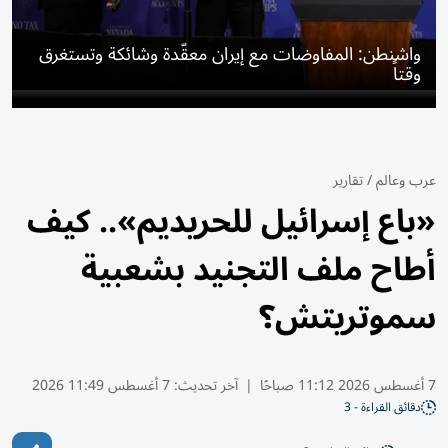
واشنطن: المفاوضات مع إيران معقّدة وشائكة وتستغرق
وقتاً
عرب وعالم
/
تقارير
«باع إسرائيل للحريديم».. كيف
أطاح ملف التجنيد بشعبية
سموتريتش؟
7 أغسطس 2026 11:12 صباحًا
|
آخر تحديث:
7 أغسطس 11:49 2026
دقائق القراءة - 3