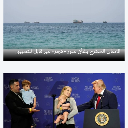
الاتفاق المقترح بشأن عبور «هرمز» غير قابل للتطبيق