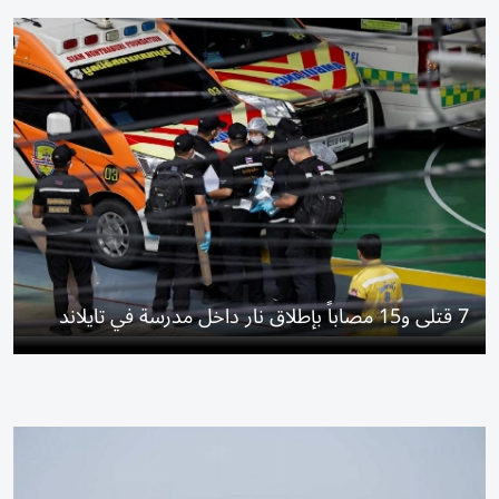
7 قتلى و15 مصاباً بإطلاق نار داخل مدرسة في تايلاند