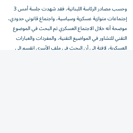
وحسب مصادر الرئاسة اللبنانية، فقد شهدت جلسة أمس 3
إجتماعات متوازية عسكرية وسياسية، واجتماع قانوني حدودي،
موضحة أنه خلال الاجتماع العسكري تم البحث في الموضوع
التقني للتشاور في المواضيع التقنية، والمفردات والعبارات
العسكرية، لافتة إلى أن البحث في ملف الأسرى انقسم إلى
شقين، الأول مسار القانون الدولي الذي يرعى الأسرى، والثاني
متعلق بتبادل لوائح الأسرى، وهو أمر صعب للبنان، لأنه لا
يملك هذه اللوائح، موضحة أن هناك إيجابية لناحية التعامل
بملف الأسرى، ويجري العمل لإدخال الصليب الأحمر الدولي
في الموضوع. كما برز توجه للفصل بين الأسرى المدنيين لدى
إسرائيل وأسرى «حزب الله». وبحسب هذه المصادر، فإن
«لبنان تلقّى وعداً من الجانب الأمريكي بالحصول على إجابات
بشأن وقف إطلاق النار»، و«جرى بحث اتفاق أمني جديد ينظّم
الوضع على الحدود ومرجعيته القانونية، سواء عبر الأمم المتحدة،