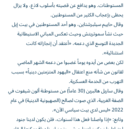
المستوطنات. وهو يدافع عن قضيته بأسلوب لاذع، ولا يزال
يحظى بإعجاب الكثير من المستوطنين.
وقال حاييم سيلبرشتاين، وهو أحد المستوطنين في بيت إيل
حيث نشأ سموتريتش وحيث تعكس المباني الاستيطانية
الجديدة التوسع الذي دعمه، «أعتقد أن إنجازاته كانت
استثنائية».
لكن بعض من أيدوه يوماً غضبوا من دعمه الشهر الماضي
لقانون من شأنه منع اعتقال «اليهود المتزمتين دينياً» بسبب
التهرب من الخدمة العسكرية.
وقال ساريل هالبرين (30 عاماً) من مستوطنة ألون شيفوت في
الضفة الغربية، الذي صوت لصالح (الصهيونية الدينية) في عام
2022 «ليس لدي بيت سياسي الآن».
وتابع: «إذا واصلنا فعل هذا لسنوات، فلن يكون لدينا جنود