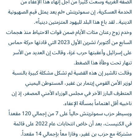
الضفة الغربية وسعت كثيراً من أجل إنهاء هذا الإعفاء ‌من
الخدمة العسكرية، إن سموتريتش «لم ‌يعد يمثل قيم الصهيونية
الدينية.. لقد باع هذا البلد لليهود المتزمتين دينياً».
وخدم زوج رعنان ⁠مئات الأيام ضمن قوات الاحتياط منذ هجمات
السابع من أكتوبر/ تشرين الأول 2023 التي قادتها حركة حماس
على إسرائيل وأعقبتها حرب غزة، ‌وقالت إن العديد من الأسر
تنهار تحت وطأة هذا الضغط.
وقالت تالشير إن هذه القضية لم تشكل مشكلة كبيرة بالنسبة
لوزير الأمن القومي إيتمار بن غفير، المستوطن اليميني
المتطرف البارز الآخر في مجلس الوزراء الأمني المصغر، إذ إن
ناخبيه أقل اهتماماً بمسألة الإعفاء.
ويسيطر حزب سموتريتش حالياً على 7 من إجمالي 120 مقعداً
في الكنيست، ⁠بعد أن خاض انتخابات عام 2022 على قائمة
مشتركة مع حزب بن غفير، وفازا معاً بإجمالي 14 مقعداً.