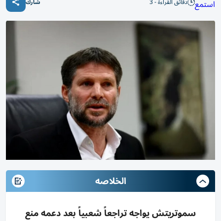
دقائق القراءة - 3
استمع
شارك
الخلاصه
سموتريتش يواجه تراجعاً شعبياً بعد دعمه منع