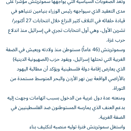
وتعد الصعوبات ​السياسية التي يواجهها سموتريتش مؤشراً ⁠على
مدى التعقيد الذي سيواجهه رئيس الوزراء بنيامين نتنياهو في
قيادة حلفائه في ائتلاف كثير النزاع خلال انتخابات 27 أكتوبر/
تشرين الأول، ‌وهي أول انتخابات تجري في إسرائيل منذ اندلاع
‌حرب غزة.
وسموتريتش (46 عاماً) مستوطن منذ ولادته ويعيش في الضفة
الغربية التي تحتلها إسرائيل، ويقود حزب (الصهيونية الدينية)
الذي يعارض إقامة دولة فلسطينية ويؤكد أن مطالبة اليهود
بالأراضي الواقعة بين نهر الأردن والبحر المتوسط مستمدة من
التوراة.
ومنعته عدة دول غربية من الدخول بسبب اتهامات وجهت إليه
بدعم العنف الذي يمارسه المستوطنون ضد الفلسطينيين في
الضفة الغربية.
واستغل سموتريتش فترة توليه ⁠منصبه لتكثيف بناء