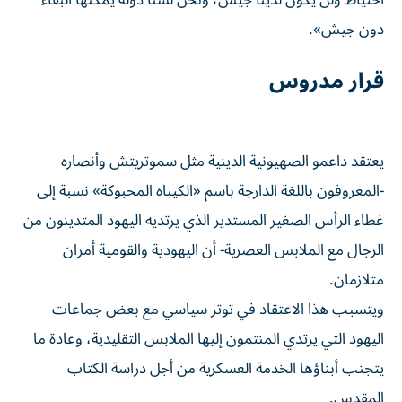
احتياط ولن يكون لدينا جيش، ونحن لسنا دولة يمكنها البقاء
دون جيش».
قرار مدروس
يعتقد داعمو الصهيونية الدينية مثل سموتريتش وأنصاره
-المعروفون باللغة الدارجة ​باسم «الكيباه المحبوكة» نسبة إلى
غطاء الرأس الصغير المستدير الذي يرتديه اليهود المتدينون من
الرجال مع الملابس العصرية- أن اليهودية والقومية أمران
متلازمان.
ويتسبب هذا الاعتقاد في ‌توتر سياسي مع بعض جماعات
اليهود التي يرتدي المنتمون إليها الملابس التقليدية، وعادة ما
يتجنب أبناؤها الخدمة العسكرية من أجل دراسة الكتاب
المقدس.