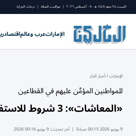
السبت ٢٥ صفر ١٤٤٨ ه - ٠٨ أغسطس ٢٠٢٦
|
مواقيت الصلاة
|
درجات الحرارة
الإمارات
عرب وعالم
اقتصاد
ري
الإمارات
/
أخبار الدار
للمواطنين المؤمَّن عليهم في القطاعين
«المعاشات»: 3 شروط للاستفادة من «شورك»
9 يونيو 2026 00:15 صباحًا
|
آخر تحديث:
9 يونيو 00:16 2026