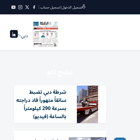
تسجيل الدخول
|
تسجيل حساب
دبي
--°
نرشح لكم
شرطة دبي تضبط
سائقاً متهوراً قاد دراجته
بسرعة 290 كيلومتراً
بالساعة (فيديو)