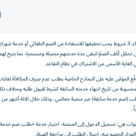
أكدت الهيئة العامة للمعاشات والتأمينات الاجتماعية أن هناك 3 شروط يجب تحقيقها للاستفادة من الضم التلقائي أو خد
ن تحمّل كُلف الضمّ لتبقى مدة خدمتهم متصلة ومستمرة، بما يتيح لهم
الغاية الأسمى من الاشتراك في نظام التقاعد.
قّع المؤمَّن عليه على النماذج الخاصة بطلب عدم صرف المكافأة لغايا
سوبة من تاريخ انتهاء خدمته السابقة كشرط لقبول طلبه وبخلاف ذلك
لب (ضم خدمة سابقة) عبر منصة معاشي، وذلك خلال ثلاثة أشهر من ت
.
الهيئة أن مكافأة نهاية الخدمة تصرف من خلال 6 خطوات هي: تسجيل الدخول إلى المنصة، اختيار خدمة «طلب ضم 
ن المراد الخصم منه، ارسال الطلب إلى مراجعة الهيئة.