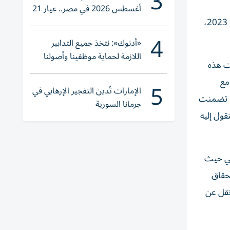
3
أغسطس 2026 في مصر.. عيار 21
يقترب من هذا الرقم
وقالت إن«شورك» لا ينطبق على مدد الخدمة السابقة للعمل بإجراءاته، وإنما يشمل فقط مدد الخدمة التي تنتهي من تاريخ 1 يوليو 2023،
4
«أدنوك»: نتخذ جميع التدابير
اللازمة لحماية موظفينا وأصولنا
ت هذه
وعملياتنا
مع
5
الإمارات تُدين التفجير الإرهابي في
ذا تضمنت
جرمانا السورية
قول إليه
لي حيث
حقاق
تقل عن