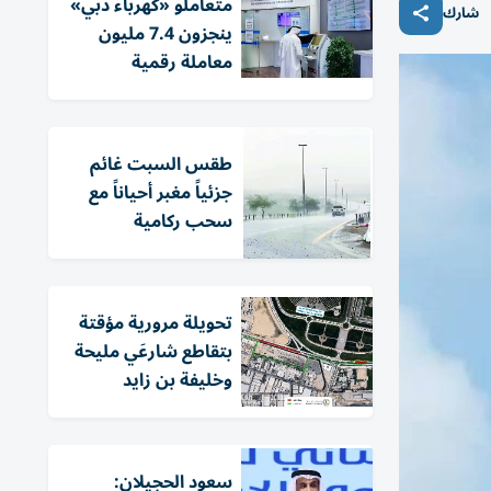
متعاملو «كهرباء دبي»
شارك
ينجزون 7.4 مليون
معاملة رقمية
طقس السبت غائم
جزئياً مغبر أحياناً مع
سحب ركامية
تحويلة مرورية مؤقتة
بتقاطع شارعَي مليحة
وخليفة بن زايد
سعود الحجيلان: