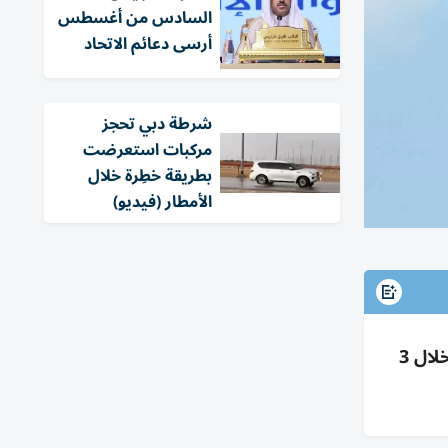
السادس من أغسطس
أرسى دعائم الاتحاد
شرطة دبي تحجز
مركبات استعرضت
بطريقة خطِرة خلال
الأمطار (فيديو)
«المعاشات» تحدد شروط «شورك»: عدم صرف المكافأة، الالتحاق خلال 6 أشهر، طلب الضم عبر «معاشي» خلال 3