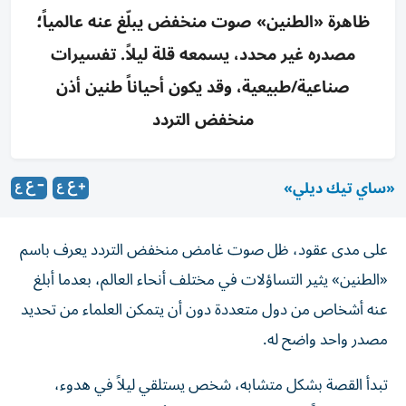
ظاهرة «الطنين» صوت منخفض يبلّغ عنه عالمياً؛
مصدره غير محدد، يسمعه قلة ليلاً. تفسيرات
صناعية/طبيعية، وقد يكون أحياناً طنين أذن
منخفض التردد
«ساي تيك ديلي»
على مدى عقود، ظل صوت غامض منخفض التردد يعرف باسم
«الطنين» يثير التساؤلات في مختلف أنحاء العالم، بعدما أبلغ
عنه أشخاص من دول متعددة دون أن يتمكن العلماء من تحديد
مصدر واحد واضح له.
تبدأ القصة بشكل متشابه، شخص يستلقي ليلاً في هدوء،