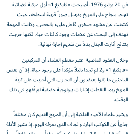
تهبط بنجاح على المريخ وترسل صوراً قريبة لسطحه، حيث
كشفت عن مشهد صخري قاحل مليء بالحصى. وكانت المهمة
تهدف إلى البحث عن علامات وجود كائنات حية، لكنها خرجت
بنتائج أثارت الجدل بدلاً من تقديم إجابة نهائية.
وخلال العقود الماضية اعتبر معظم العلماء أن المركبتين
«فايكنغ 1» و2 لم تجدا دليلاً مؤكداً على وجود حياة، إلا أن بعض
الباحثين ما زالوا يعتقدون أن التجارب التي أجريت على تربة
المريخ ربما التقطت إشارات بيولوجية حقيقية لم تُفهم في ذلك
الوقت.
ويشير علماء الأحياء الفلكية إلى أن المريخ القديم كان مختلفاً
جذرياً عن الكوكب البارد والجاف الذي نعرفه اليوم، إذ تشير الأدلة
إلى أنه قبل نحو 3.5 مليار عام كان أكثر دفئاً، ويمتلك غلافاً جوياً