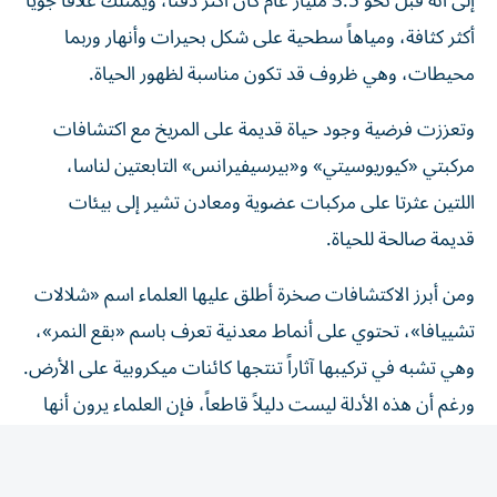
أكثر كثافة، ومياهاً سطحية على شكل بحيرات وأنهار وربما
محيطات، وهي ظروف قد تكون مناسبة لظهور الحياة.
وتعززت فرضية وجود حياة قديمة على المريخ مع اكتشافات
مركبتي «كيوريوسيتي» و«بيرسيفيرانس» التابعتين لناسا،
اللتين عثرتا على مركبات عضوية ومعادن تشير إلى بيئات
قديمة صالحة للحياة.
ومن أبرز الاكتشافات صخرة أطلق عليها العلماء اسم «شلالات
تشييافا»، تحتوي على أنماط معدنية تعرف باسم «بقع النمر»،
وهي تشبه في تركيبها آثاراً تنتجها كائنات ميكروبية على الأرض.
ورغم أن هذه الأدلة ليست دليلاً قاطعاً، فإن العلماء يرون أنها
تستحق المزيد من الدراسة.
كما أعاد اكتشاف مركبات عضوية في تربة المريخ إحياء النقاش