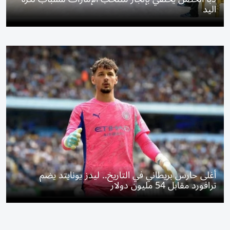
اليد
أغلى حارس بريطاني في التاريخ.. ليدز يونايتد يضم
ترافورد مقابل 54 مليون دولار