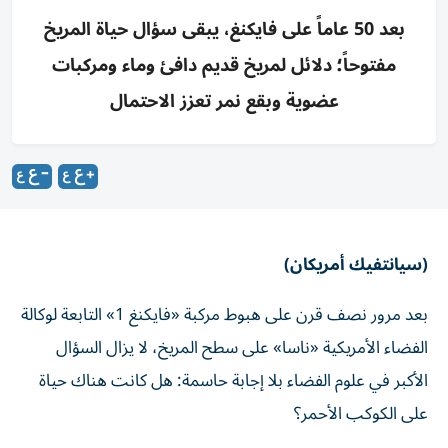
بعد 50 عاماً على فايكنغ، يبقى سؤال حياة المريخ
مفتوحاً؛ دلائل لمريخ قديم دافئ وماء ومركبات
عضوية وبقع نمر تعزز الاحتمال
(سيانتفيك أمريكان)
بعد مرور نصف قرن على هبوط مركبة «فايكنغ 1» التابعة لوكالة
الفضاء الأمريكية «ناسا» على سطح المريخ، لا يزال السؤال
الأكبر في علوم الفضاء بلا إجابة حاسمة: هل كانت هناك حياة
على الكوكب الأحمر؟
في 20 يوليو 1976، أصبحت «فايكنغ 1» أول مركبة فضائية