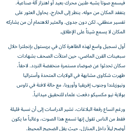
فيسمع صوتاً يشبه طنين محرك بعيد أو اهتزاز آلة صناعية.
يتفقد المكان من حوله، ينظر إلى الخارج، يحاول العثور على
تفسير منطقي، لكن دون جدوى. والمثير للاهتمام أن من يشاركه
المكان لا يسمع شيئاً على الإطلاق.
أول تسجيل واسع لهذه الظاهرة كان في بريستول بإنجلترا خلال
سبعينات القرن الماضي، حين امتلأت الصحف بشهادات
سكان تحدثوا عن ضوضاء مستمرة منخفضة التردد. لاحقاً،
ظهرت شكاوى مشابهة في الولايات المتحدة وأستراليا
ونيوزيلندا وجنوب إفريقيا وأوروبا، مع حالة لافتة في تاوس
بولاية نيو مكسيكو دفعت علماء للتحقيق ميدانياً.
ورغم اتساع رقعة البلاغات، تشير الدراسات إلى أن نسبة قليلة
فقط من الناس تقول إنها تسمع هذا الصوت، وغالباً ما يكون
أوضح ليلاً داخل المنازل، حيث يقل الضجيج المحيط.