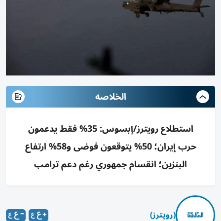
الخلاصه
استطلاع رويترز/إبسوس: 35% فقط يدعمون
حرب إيران؛ 50% يتوقعون فوضى و58% ارتفاع
البنزين؛ انقسام جمهوري رغم دعم ترامب
(رويترز)