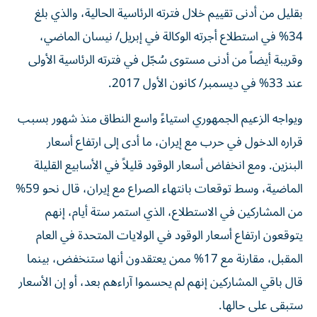
بقليل ‌من أدنى تقييم خلال فترته الرئاسية الحالية، والذي بلغ
34% في استطلاع أجرته الوكالة في إبريل/ نيسان الماضي،
وقريبة أيضاً من أدنى مستوى سُجّل في فترته الرئاسية الأولى
عند 33% في ديسمبر/ كانون الأول 2017.
ويواجه الزعيم الجمهوري استياءً واسع النطاق منذ شهور بسبب
قراره الدخول في حرب مع ⁠إيران، ما أدى إلى ارتفاع أسعار
البنزين. ومع انخفاض أسعار الوقود قليلاً في الأسابيع القليلة
الماضية، وسط توقعات بانتهاء الصراع مع إيران، قال نحو 59%
من المشاركين في الاستطلاع، الذي استمر ستة أيام، إنهم
يتوقعون ارتفاع أسعار الوقود في الولايات المتحدة في العام
المقبل، مقارنة مع 17% ممن يعتقدون أنها ستنخفض، بينما
قال باقي المشاركين إنهم لم يحسموا آراءهم بعد، أو إن ​الأسعار
ستبقى على حالها.