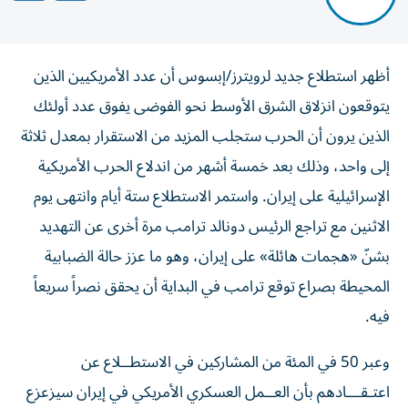
أظهر استطلاع جديد لرويترز/إبسوس أن عدد الأمريكيين الذين
يتوقعون انزلاق الشرق الأوسط نحو الفوضى يفوق عدد أولئك
الذين يرون أن الحرب ستجلب المزيد من الاستقرار بمعدل ثلاثة
إلى واحد، وذلك بعد خمسة ‌أشهر من اندلاع الحرب الأمريكية
الإسرائيلية على إيران. واستمر الاستطلاع ستة أيام وانتهى يوم
الاثنين مع تراجع الرئيس دونالد ترامب مرة أخرى عن التهديد
بشنّ «هجمات هائلة» على إيران، ​وهو ما عزز حالة الضبابية
المحيطة بصراع توقع ترامب في البداية أن يحقق نصراً سريعاً
فيه.
وعبر 50 في المئة من المشاركين في الاستطــلاع عن
اعتـقـــادهم بأن العــمل ‌العسكري الأمريكي في إيران سيزعزع