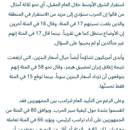
استقرار الشرق الأوسط ‌خلال العام المقبل، أي نحو ثلاثة أمثال
من قالوا إن الحرب ستؤدي إلى مزيد من الاستقرار في المنطقة
والذين بلغت نسبتهم 17 في المئة. وقال 16 في المئة آخرون
إن الأوضاع ستظل كما هي تقريباً، بينما قال 17 في المئة إنهم
غير متأكدين أو لم يجيبوا على السؤال.
وأبدى أمريكيون تشاؤماً أيضاً حيال أسعار البنزين، التي ارتفعت
نتيجة إغلاق إيران لمضيق هرمز، وقال نحو 58 في المئة إنهم
يتوقعون أن تزداد أسعار البنزين سوءاً، بينما توقع 15 في المئة
فقط تحسنَّها.
وعلى الرغم من التأييد العام لترامب بين الجمهوريين فقد
انقسموا بشدة حول كيفية سير الحرب. ويوافق 80 في المئة من
الجمهوريين على أداء ترامب كرئيس، ويؤيد 66 في المئة تعامله
مع إيران. لكن 41 في المئة،​أي أقل من النصف، يعتقدون أن