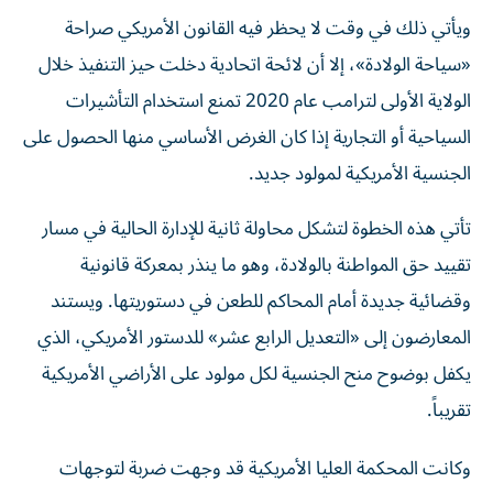
ويأتي ذلك في وقت لا يحظر فيه القانون الأمريكي صراحة
«سياحة الولادة»، إلا أن لائحة اتحادية دخلت حيز التنفيذ خلال
الولاية الأولى لترامب عام 2020 تمنع استخدام التأشيرات
السياحية أو التجارية إذا كان الغرض الأساسي منها الحصول على
الجنسية الأمريكية لمولود جديد.
تأتي هذه الخطوة لتشكل محاولة ثانية للإدارة الحالية في مسار
تقييد حق المواطنة بالولادة، وهو ما ينذر بمعركة قانونية
وقضائية جديدة أمام المحاكم للطعن في دستوريتها. ويستند
المعارضون إلى «التعديل الرابع عشر» للدستور الأمريكي، الذي
يكفل بوضوح منح الجنسية لكل مولود على الأراضي الأمريكية
تقريباً.
وكانت المحكمة العليا الأمريكية قد وجهت ضربة لتوجهات
الإدارة في 30 يونيو/حزيران الماضي، حين قضت بإسقاط أمر