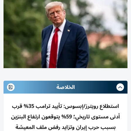
الخلاصة
استطلاع رويترز/إبسوس: تأييد ترامب 35% قرب
أدنى مستوى تاريخي؛ 59% يتوقعون ارتفاع البنزين
بسبب حرب إيران وتزايد رفض ملف المعيشة