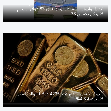
النفط يواصل الصعود.. برنت فوق 83 دولاراً والخام
الأمريكي يلامس 78
أونصة الذهب تستقر عند 4235 دولاراً.. والمكاسب
الأسبوعية 4.8%