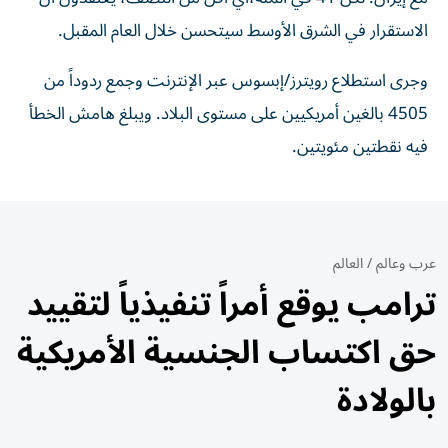
الاستقرار في الشرق الأوسط سيتحسن خلال العام المقبل.
وجرى استطلاع رويترز/إبسوس عبر الإنترنت وجمع ردوداً من
4505 بالغين أمريكيين على مستوى البلاد. ويبلغ هامش الخطأ
فيه نقطتين مئويتين.
عرب وعالم
/
العالم
ترامب يوقع أمراً تنفيذياً لتقييد
حق اكتساب الجنسية الأمريكية
بالولادة