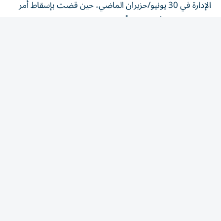
تنفيذي سابق وأوسع نطاقاً وقعه ترامب يوم تنصيبه، والذي
كان يهدف لمنع منح الجنسية التلقائية لأبناء غير المواطنين،
ورغم ذلك، تتمسك الإدارة بوجود استثناءات تاريخية معتمدة
قضائياً تمنح الرئيس الصلاحية للتحرك ضمن نطاقات ضيقة
محددة.
وتسعى الإدارة لشرعنة استثناء «سياحة الولادة» من خلال
بوابتين قانونيتين، الأولى هي إسقاط الجنسية استناداً إلى
«التضليل الاحتيالي» في الحصول على التأشيرات، والثانية
تتمثل في توجيه أمرين مباشرين لوزير الخارجية ووزير الأمن
الداخلي لوضع ضوابط صارمة تلاحق هذه الأنشطة محلياً ودولياً.
يُذكر أن التشريعات الأمريكية الحالية تحظر بالفعل طلب
التأشيرة بقصد الولادة، وتمنح سلطات الهجرة صلاحية منع