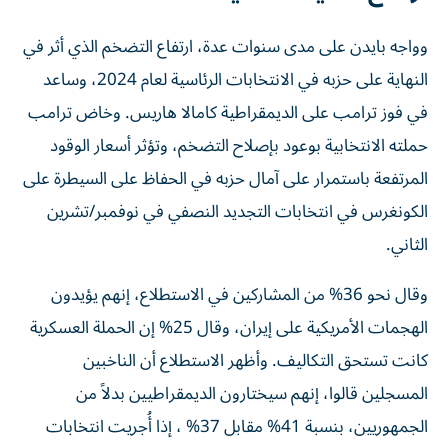
وواجه بايدن على مدى سنوات عدة، ارتفاع التضخم الذي أثر في
النهاية على حزبه في الانتخابات الرئاسية لعام ‌2024، وساعد
في ‌فوز ترامب على الديمقراطية كامالا هاريس. وخاض ترامب
حملته ⁠الانتخابية بوعود بإصلاح التضخم، وتؤثر أسعار الوقود
المرتفعة باستمرار على آمال حزبه في ‌الحفاظ على السيطرة على
الكونغرس في انتخابات التجديد النصفي في نوفمبر/تشرين
الثاني.
وقال نحو 36% من المشاركين في الاستطلاع، إنهم يؤيدون
الهجمات الأمريكية على إيران، ⁠وقال 25% إن الحملة العسكرية
كانت تستحق التكاليف. وأظهر الاستطلاع أن الناخبين
المسجلين قالوا، ‌إنهم سيختارون الديمقراطيين بدلاً من
الجمهوريين، بنسبة 41% مقابل 37% ، إذا أُجريت انتخابات