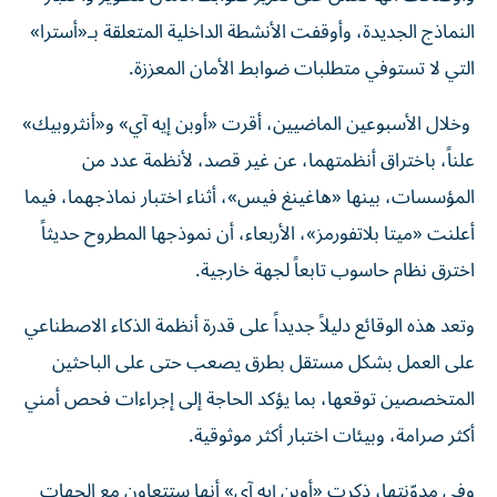
النماذج الجديدة، وأوقفت الأنشطة الداخلية المتعلقة بـ«أسترا»
التي لا تستوفي متطلبات ضوابط الأمان المعززة.
وخلال الأسبوعين الماضيين، أقرت «أوبن إيه آي» و«أنثروبيك»
علناً، باختراق أنظمتهما، عن غير قصد، لأنظمة عدد من
المؤسسات، بينها «هاغينغ فيس»، أثناء اختبار نماذجهما، فيما
أعلنت «ميتا بلاتفورمز»، الأربعاء، أن نموذجها المطروح حديثاً
اخترق نظام حاسوب تابعاً لجهة خارجية.
وتعد هذه الوقائع دليلاً جديداً على قدرة أنظمة الذكاء الاصطناعي
على العمل بشكل مستقل بطرق يصعب حتى على الباحثين
المتخصصين توقعها، بما يؤكد الحاجة إلى إجراءات فحص أمني
أكثر صرامة، وبيئات اختبار أكثر موثوقية.
وفي مدوّنتها، ذكرت «أوبن إيه آي» أنها ستتعاون مع الجهات