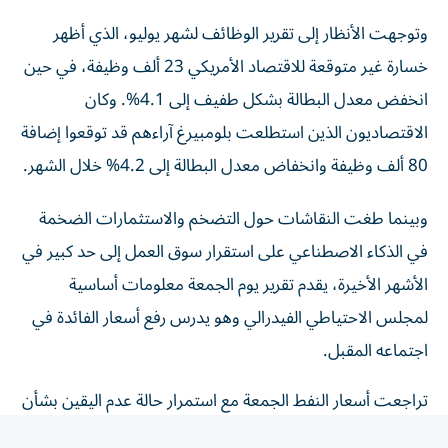
وتوجهت الأنظار إلى تقرير الوظائف لشهر يوليو، الذي أظهر
خسارة غير متوقعة للاقتصاد الأمريكي 23 ألف وظيفة، في حين
انخفض معدل البطالة بشكل طفيف إلى 4.1%. وكان
الاقتصاديون الذين استطلعت بلومبيرغ آراءهم قد توقعوا إضافة
80 ألف وظيفة وانخفاض معدل البطالة إلى 4.2% خلال الشهر.
وبينما طغت النقاشات حول التضخم والاستثمارات الضخمة
في الذكاء الاصطناعي على استقرار سوق العمل إلى حد كبير في
الأشهر الأخيرة، يقدم تقرير يوم الجمعة معلومات أساسية
لمجلس الاحتياطي الفيدرالي وهو يدرس رفع أسعار الفائدة في
اجتماعه المقبل.
تراجعت أسعار النفط الجمعة مع استمرار حالة عدم اليقين بشأن
موعد انتهاء الحرب بين الولايات المتحدة وإيران، نتيجةً لعدم
التوصل إلى اتفاق سلام بينهما. وفي ليلة الخميس، أفادت وكالة