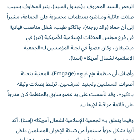
الرحمن السيد المعروف بـ(عبدول السيد)، يثير المخاوف بسبب
صلات عائلية ومباشرة بمنظمات محسوبة على الجماعة، مشيراً
إلى أن حماه (والد زوجته)، جاكاكو طيب، شغل مناصب قيادية
في فرع مجلس العلاقات الإسلامية الأمريكية (كير) في
ميشيغان، وكان عضواً في لجنة المؤسسين لـ«الجمعية
الإسلامية لشمال أمريكا» (إسنا).
وأضاف أن منظمة «إم غيج» (Emgage)، المعنية بتعبئة
أصوات المسلمين وتجنيد المرشحين، ترتبط بصلات وثيقة
بـ«كير»، وقد تأسست على يد عضو سابق بالمنظمة كان مدرجاً
على قائمة مراقبة الإرهاب.
وفيما يتعلق بـ«الجمعية الإسلامية لشمال أمريكا» (إسنا)، أكد
أنها تشكل جزءاً مستمراً من شبكة الإخوان المسلمين داخل