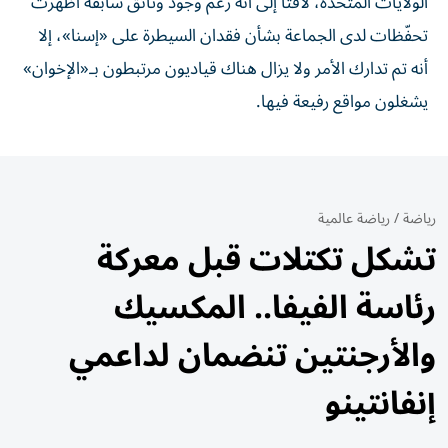
الولايات المتحدة، لافتاً إلى أنه رغم وجود وثائق سابقة أظهرت
تحفّظات لدى الجماعة بشأن فقدان السيطرة على «إسنا»، إلا
أنه تم تدارك الأمر ولا يزال هناك قياديون مرتبطون بـ«الإخوان»
يشغلون مواقع رفيعة فيها.
رياضة
/
رياضة عالمية
تشكل تكتلات قبل معركة
رئاسة الفيفا.. المكسيك
والأرجنتين تنضمان لداعمي
إنفانتينو