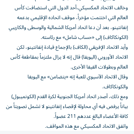
وخالف الاتحاد المكسيكي،أحد الدول التي استضافت كأس
العالم التي اختتمت مؤخراً، موقف ‌اتحاده الإقليمي بدعمه
إنفانتينو، بعد ‌أن دعا اتحاد أمريكا الشمالية والوسطى والكاريبي
(الكونكاكاف) إلى «حساب شامل» مع رئاسته.
وأيد الاتحاد الإفريقي (الكاف) بالإجماع قيادة إنفانتينو، لكن
الاتحاد الأوروبي (اليويفا) قال إنه لا يزال ملتزماً بمقاطعة كأس
العالم وبطولات الفيفا الأخرى.
وقال الاتحاد الآسيوي للعبة إنه «يتضامن» مع اليويفا
والكونكاكاف.
ومع ذلك، أصدر ‌اتحاد أمريكا الجنوبية لكرة القدم (الكونميبول)
بياناً يرفض فيه أي محاولة لإقصاء إنفانتينو لا تشمل تصويتاً من
كافة الأعضاء البالغ ⁠عددهم 211 عضواً.
واتفق الاتحاد المكسيكي مع هذه المواقف.
وقال الاتحاد في بيان «لن يعترف الاتحاد المكسيكي لكرة القدم