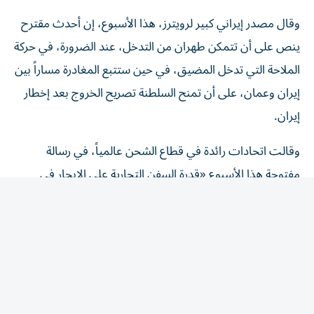
وقال مصدر إيراني كبير لرويترز، هذا الأسبوع، إن أحدث مقترح
ينص على أن تتمكن طهران من التدخل، عند الضرورة، في حركة
الملاحة التي تدخل المضيق، ​في حين ستتبع المغادرة مساراً بين
إيران وعمان، على ‌أن تمنح السلطنة تصريح الخروج بعد إخطار
إيران.
وقالت اتحادات رائدة في قطاع الشحن عالمياً، في رسالة
مفتوحة هذا الأسبوع «قدرة السفن التجارية على الإبحار في
الممرات المائية الدولية بأمان وعلى نحو يمكن التنبؤ به، ومن
دون عوائق لا داعي لها، أمر أساسي لضمان مرونة سلاسل ​
الإمداد، والاستقرار ‌الاقتصادي، وأمن الطاقة».
وجاء في الرسالة، التي أرسلت إلى وكالة الشحن التابعة للأمم
المتحدة، أن فرض رسوم إلزامية عبر المضيق في صورة رسوم
مرور أو رسوم ‌خدمة هو «رسوم ‌عبور بكل ما تحمله الكلمة من