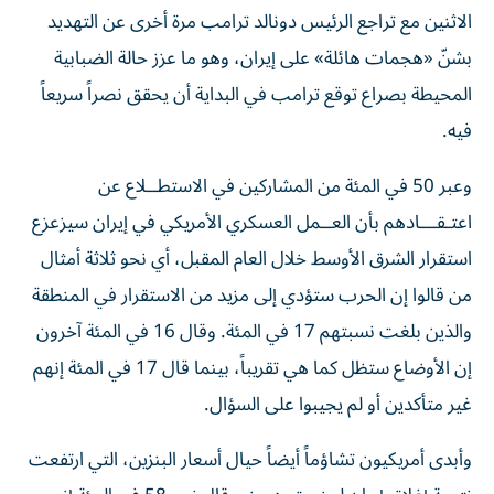
الاثنين مع تراجع الرئيس دونالد ترامب مرة أخرى عن التهديد
بشنّ «هجمات هائلة» على إيران، ​وهو ما عزز حالة الضبابية
المحيطة بصراع توقع ترامب في البداية أن يحقق نصراً سريعاً
فيه.
وعبر 50 في المئة من المشاركين في الاستطــلاع عن
اعتـقـــادهم بأن العــمل ‌العسكري الأمريكي في إيران سيزعزع
استقرار الشرق الأوسط ‌خلال العام المقبل، أي نحو ثلاثة أمثال
من قالوا إن الحرب ستؤدي إلى مزيد من الاستقرار في المنطقة
والذين بلغت نسبتهم 17 في المئة. وقال 16 في المئة آخرون
إن الأوضاع ستظل كما هي تقريباً، بينما قال 17 في المئة إنهم
غير متأكدين أو لم يجيبوا على السؤال.
وأبدى أمريكيون تشاؤماً أيضاً حيال أسعار البنزين، التي ارتفعت