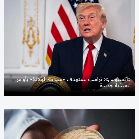
«أكسيوس»: ترامب يستهدف «سياحة الولادة» بأوامر
تنفيذية جديدة