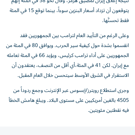
نتيجة إغلاق إيران لمضيق هرمز، وقال نحو 58 في المئة إنهم
يتوقعون أن تزداد أسعار البنزين سوءاً، بينما توقع 15 في المئة
فقط تحسنَّها.
وعلى الرغم من التأييد العام لترامب بين الجمهوريين فقد
انقسموا بشدة حول كيفية سير الحرب. ويوافق 80 في المئة من
الجمهوريين على أداء ترامب كرئيس، ويؤيد 66 في المئة تعامله
مع إيران. لكن 41 في المئة،​أي أقل من النصف، يعتقدون أن
الاستقرار في الشرق الأوسط سيتحسن خلال العام المقبل.
وجرى استطلاع رويترز/إبسوس عبر الإنترنت وجمع ردوداً من
4505 بالغين أمريكيين على مستوى البلاد. ويبلغ هامش الخطأ
فيه نقطتين مئويتين.