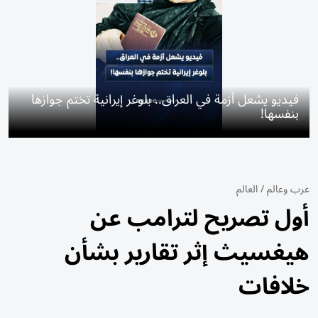
فيديو يشعل أزمة في العراق.. بلوغر إيرانية تختم جوازها
بنفسها!
عرب وعالم
/
العالم
أول تصريح لترامب عن
هيغسيث إثر تقارير بشأن
خلافات